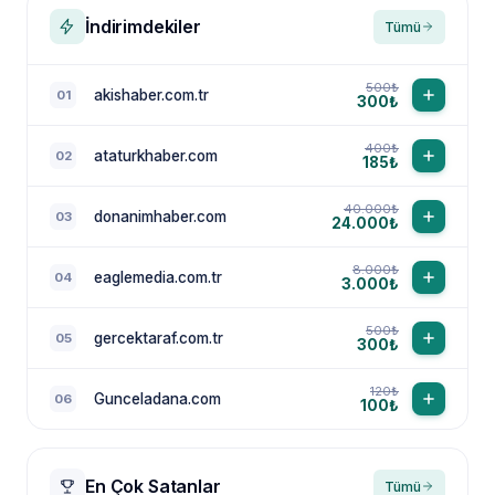
İndirimdekiler
Tümü
500₺
akishaber.com.tr
01
300₺
400₺
ataturkhaber.com
02
185₺
40.000₺
donanimhaber.com
03
24.000₺
8.000₺
eaglemedia.com.tr
04
3.000₺
500₺
gercektaraf.com.tr
05
300₺
120₺
Gunceladana.com
06
100₺
En Çok Satanlar
Tümü