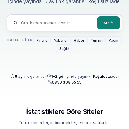
içinde yayında. 6 ay link garantisi, koşulsuz iade.
Ara
KATEGORILER:
Finans
Yabancı
Haber
Turizm
Kadın
Sağlık
6 ay
link garantisi
1–2 gün
içinde yayın
Koşulsuz
iade
0850 308 55 55
İstatistiklere Göre Siteler
Yeni eklenenler, indirimdekiler, en çok satılanlar.