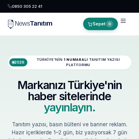
0850 305 22 41
Sepet
0
TÜRKIYE'NIN
1 NUMARALI
TANITIM YAZISI
2026
PLATFORMU
Markanızı Türkiye'nin
haber sitelerinde
yayınlayın.
Tanıtım yazısı, basın bülteni ve banner reklam.
Hazır içeriklerde 1–2 gün, biz yazıyorsak 7 gün