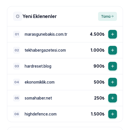
Yeni Eklenenler
Tümü
marasgunebakis.com.tr
4.500₺
01
tekhabergazetesi.com
1.000₺
02
NewsTanıtım AI Asistan
Anında yanıt · bütçene göre plan
hardreset.blog
900₺
03
ekonomiklik.com
500₺
04
somahaber.net
250₺
05
highdefence.com
1.500₺
06