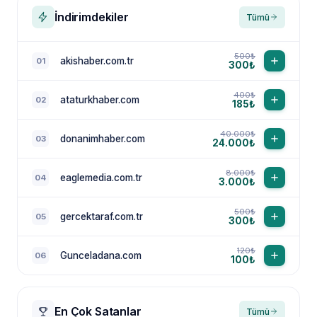
İndirimdekiler
Tümü
500₺
akishaber.com.tr
01
300₺
400₺
ataturkhaber.com
02
185₺
40.000₺
donanimhaber.com
03
24.000₺
8.000₺
eaglemedia.com.tr
04
3.000₺
500₺
gercektaraf.com.tr
05
300₺
120₺
Gunceladana.com
06
100₺
En Çok Satanlar
Tümü