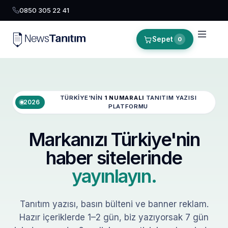
0850 305 22 41
Sepet
0
TÜRKIYE'NIN
1 NUMARALI
TANITIM YAZISI
2026
PLATFORMU
Markanızı Türkiye'nin
haber sitelerinde
yayınlayın.
Tanıtım yazısı, basın bülteni ve banner reklam.
Hazır içeriklerde 1–2 gün, biz yazıyorsak 7 gün