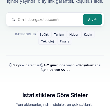
içinde yayında. 6 ay link garantisi, koşulsuz iade.
Ara
KATEGORILER:
Sağlık
Turizm
Haber
Kadın
Teknoloji
Finans
6 ay
link garantisi
1–2 gün
içinde yayın
Koşulsuz
iade
0850 308 55 55
İstatistiklere Göre Siteler
Yeni eklenenler, indirimdekiler, en çok satılanlar.