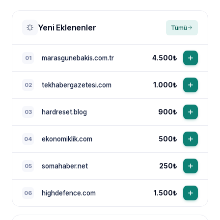
Yeni Eklenenler
Tümü
marasgunebakis.com.tr
4.500₺
01
tekhabergazetesi.com
1.000₺
02
NewsTanıtım AI Asistan
Anında yanıt · bütçene göre plan
hardreset.blog
900₺
03
ekonomiklik.com
500₺
04
somahaber.net
250₺
05
highdefence.com
1.500₺
06