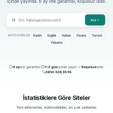
içinde yayında. 6 ay link garantisi, koşulsuz iade.
Ara
KATEGORILER:
Kadın
Sağlık
Haber
Finans
Turizm
Yabancı
6 ay
link garantisi
1–2 gün
içinde yayın
Koşulsuz
iade
0850 308 55 55
İstatistiklere Göre Siteler
Yeni eklenenler, indirimdekiler, en çok satılanlar.