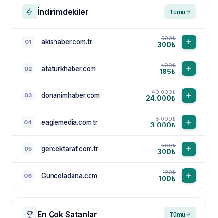
İndirimdekiler
Tümü
500₺
akishaber.com.tr
01
300₺
400₺
ataturkhaber.com
02
185₺
40.000₺
donanimhaber.com
03
24.000₺
8.000₺
eaglemedia.com.tr
04
3.000₺
500₺
gercektaraf.com.tr
05
300₺
120₺
Gunceladana.com
06
100₺
En Çok Satanlar
Tümü