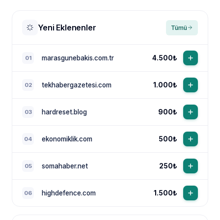
Yeni Eklenenler
Tümü
marasgunebakis.com.tr
4.500₺
01
tekhabergazetesi.com
1.000₺
02
NewsTanıtım AI Asistan
Anında yanıt · bütçene göre plan
hardreset.blog
900₺
03
ekonomiklik.com
500₺
04
somahaber.net
250₺
05
highdefence.com
1.500₺
06