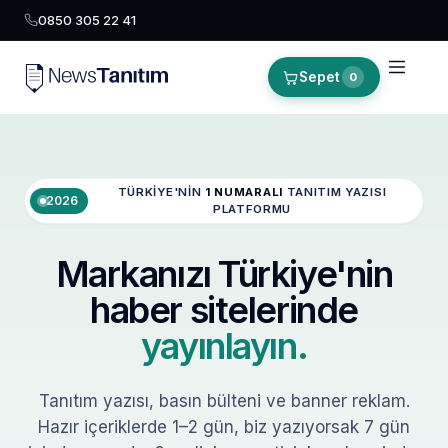
0850 305 22 41
Sepet
0
TÜRKIYE'NIN
1 NUMARALI
TANITIM YAZISI
2026
PLATFORMU
Markanızı Türkiye'nin
haber sitelerinde
yayınlayın.
Tanıtım yazısı, basın bülteni ve banner reklam.
Hazır içeriklerde 1–2 gün, biz yazıyorsak 7 gün