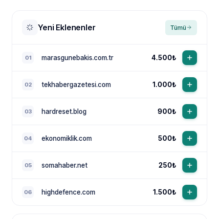
Yeni Eklenenler
Tümü
marasgunebakis.com.tr
4.500₺
01
tekhabergazetesi.com
1.000₺
02
NewsTanıtım AI Asistan
Anında yanıt · bütçene göre plan
hardreset.blog
900₺
03
ekonomiklik.com
500₺
04
somahaber.net
250₺
05
highdefence.com
1.500₺
06