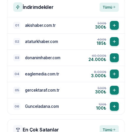
İndirimdekiler
Tümü
500₺
akishaber.com.tr
01
300₺
400₺
ataturkhaber.com
02
185₺
40.000₺
donanimhaber.com
03
24.000₺
8.000₺
eaglemedia.com.tr
04
3.000₺
500₺
gercektaraf.com.tr
05
300₺
120₺
Gunceladana.com
06
100₺
En Çok Satanlar
Tümü