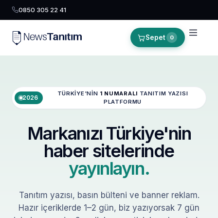
0850 305 22 41
Sepet
0
TÜRKIYE'NIN
1 NUMARALI
TANITIM YAZISI
2026
PLATFORMU
Markanızı Türkiye'nin
haber sitelerinde
yayınlayın.
Tanıtım yazısı, basın bülteni ve banner reklam.
Hazır içeriklerde 1–2 gün, biz yazıyorsak 7 gün