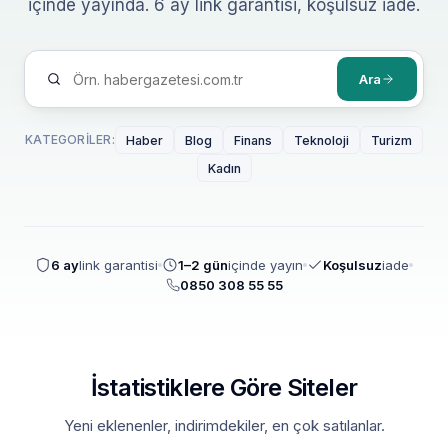
içinde yayında. 6 ay link garantisi, koşulsuz iade.
Ara
KATEGORILER:
Haber
Blog
Finans
Teknoloji
Turizm
Kadın
6 ay
link garantisi
1–2 gün
içinde yayın
Koşulsuz
iade
0850 308 55 55
İstatistiklere Göre Siteler
Yeni eklenenler, indirimdekiler, en çok satılanlar.