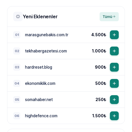
Yeni Eklenenler
Tümü
marasgunebakis.com.tr
4.500₺
01
tekhabergazetesi.com
1.000₺
02
NewsTanıtım AI Asistan
Anında yanıt · bütçene göre plan
hardreset.blog
900₺
03
ekonomiklik.com
500₺
04
somahaber.net
250₺
05
highdefence.com
1.500₺
06