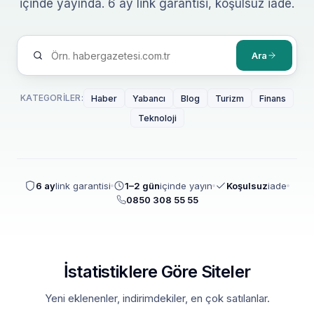
içinde yayında. 6 ay link garantisi, koşulsuz iade.
Ara
KATEGORILER:
Haber
Yabancı
Blog
Turizm
Finans
Teknoloji
6 ay
link garantisi
1–2 gün
içinde yayın
Koşulsuz
iade
0850 308 55 55
İstatistiklere Göre Siteler
Yeni eklenenler, indirimdekiler, en çok satılanlar.