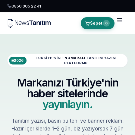
0850 305 22 41
Sepet
0
TÜRKIYE'NIN
1 NUMARALI
TANITIM YAZISI
2026
PLATFORMU
Markanızı Türkiye'nin
haber sitelerinde
yayınlayın.
Tanıtım yazısı, basın bülteni ve banner reklam.
Hazır içeriklerde 1–2 gün, biz yazıyorsak 7 gün