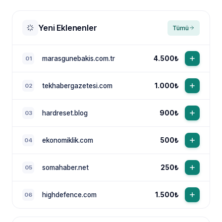
Yeni Eklenenler
Tümü
marasgunebakis.com.tr
4.500₺
01
tekhabergazetesi.com
1.000₺
02
NewsTanıtım AI Asistan
Anında yanıt · bütçene göre plan
hardreset.blog
900₺
03
ekonomiklik.com
500₺
04
somahaber.net
250₺
05
highdefence.com
1.500₺
06