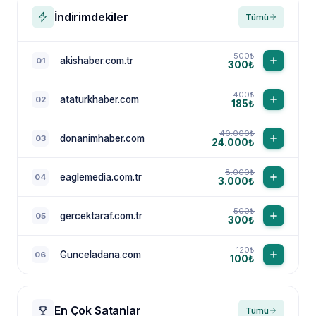
İndirimdekiler
Tümü
500₺
akishaber.com.tr
01
300₺
400₺
ataturkhaber.com
02
185₺
40.000₺
donanimhaber.com
03
24.000₺
8.000₺
eaglemedia.com.tr
04
3.000₺
500₺
gercektaraf.com.tr
05
300₺
120₺
Gunceladana.com
06
100₺
En Çok Satanlar
Tümü