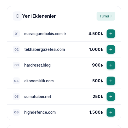
Yeni Eklenenler
Tümü
marasgunebakis.com.tr
4.500₺
01
tekhabergazetesi.com
1.000₺
02
NewsTanıtım AI Asistan
Anında yanıt · bütçene göre plan
hardreset.blog
900₺
03
ekonomiklik.com
500₺
04
somahaber.net
250₺
05
highdefence.com
1.500₺
06