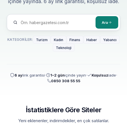
içinde yayında. 6 ay link garantisi, koşulsuz iade.
Ara
KATEGORILER:
Turizm
Kadın
Finans
Haber
Yabancı
Teknoloji
6 ay
link garantisi
1–2 gün
içinde yayın
Koşulsuz
iade
0850 308 55 55
İstatistiklere Göre Siteler
Yeni eklenenler, indirimdekiler, en çok satılanlar.