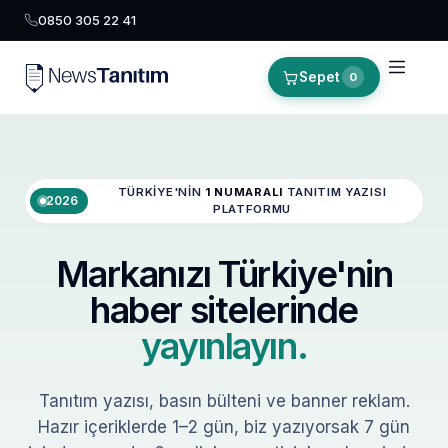
0850 305 22 41
Sepet
0
TÜRKIYE'NIN
1 NUMARALI
TANITIM YAZISI
2026
PLATFORMU
Markanızı Türkiye'nin
haber sitelerinde
yayınlayın.
Tanıtım yazısı, basın bülteni ve banner reklam.
Hazır içeriklerde 1–2 gün, biz yazıyorsak 7 gün