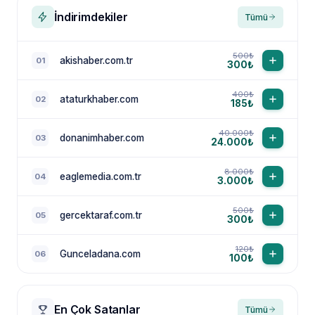
İndirimdekiler
Tümü
500₺
akishaber.com.tr
01
300₺
400₺
ataturkhaber.com
02
185₺
40.000₺
donanimhaber.com
03
24.000₺
8.000₺
eaglemedia.com.tr
04
3.000₺
500₺
gercektaraf.com.tr
05
300₺
120₺
Gunceladana.com
06
100₺
En Çok Satanlar
Tümü