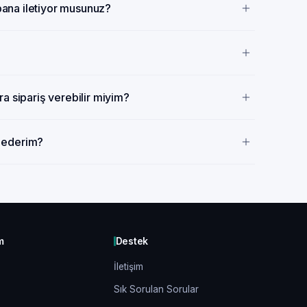
 bana iletiyor musunuz?
a sipariş verebilir miyim?
p ederim?
m
Destek
İletişim
Sık Sorulan Sorular