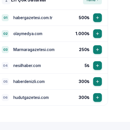
habergazetesi.com.tr
500₺
01
olaymedya.com
1.000₺
02
Marmaragazetesi.com
250₺
03
nesilhaber.com
5₺
04
haberdenizli.com
300₺
05
hudutgazetesi.com
300₺
06