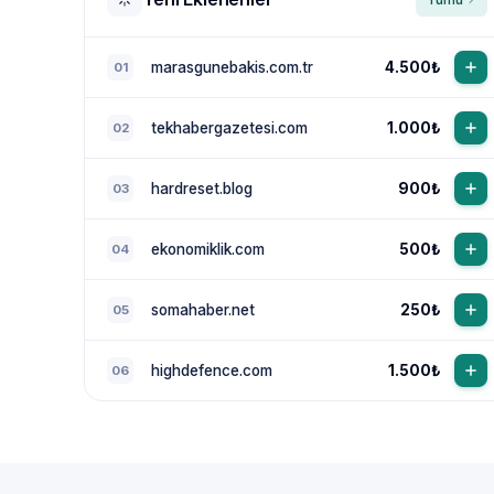
marasgunebakis.com.tr
4.500₺
01
tekhabergazetesi.com
1.000₺
02
hardreset.blog
900₺
03
ekonomiklik.com
500₺
04
somahaber.net
250₺
05
highdefence.com
1.500₺
06