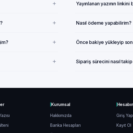
Yayınlanan yazının linkini
r?
Nasıl ödeme yapabilirim?
ğim?
Önce bakiye yükleyip sonr
Sipariş sürecini nasıl taki
ler
Kurumsal
Hesabı
Yazısı
Hakkımızda
Giriş Yap
lteni
Banka Hesapları
Kayıt Ol