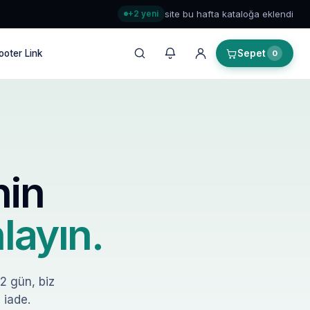
+2 yeni
site bu hafta kataloğa eklendi
ooter Link
Sepet
0
nin
layın.
–2 gün, biz
 iade.