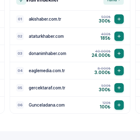
500₺
akishaber.com.tr
01
300₺
400₺
ataturkhaber.com
02
185₺
40.000₺
donanimhaber.com
03
24.000₺
8.000₺
eaglemedia.com.tr
04
3.000₺
500₺
gercektaraf.com.tr
05
300₺
120₺
Gunceladana.com
06
100₺