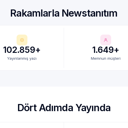
Rakamlarla Newstanıtım
102.859+
1.649+
Yayınlanmış yazı
Memnun müşteri
Dört Adımda Yayında