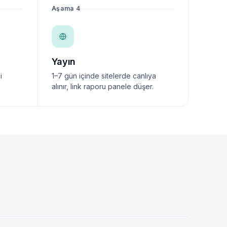
Aşama 4
Yayın
i
1–7 gün içinde sitelerde canlıya
alınır, link raporu panele düşer.
NewsTanıtım AI Asistan
Anında yanıt · bütçene göre plan