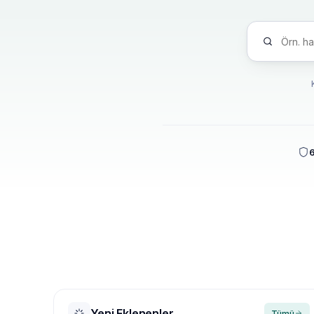
6
Yeni Eklenenler
Tümü