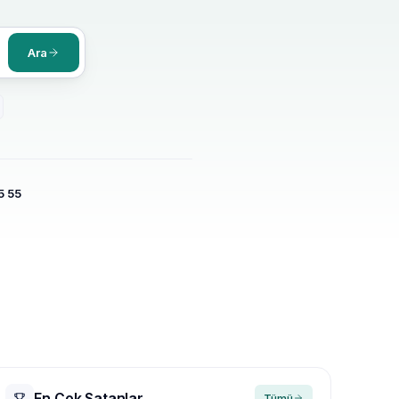
Ara
5 55
En Çok Satanlar
Tümü