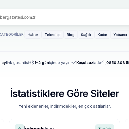
KATEGORILER:
Haber
Teknoloji
Blog
Sağlık
Kadın
Yabancı
 ay
link garantisi
1–2 gün
içinde yayın
Koşulsuz
iade
0850 308 5
İstatistiklere Göre Siteler
Yeni eklenenler, indirimdekiler, en çok satılanlar.
İndirimdekiler
Tümü