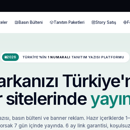
eler
Basın Bülteni
Tanıtım Paketleri
Story Satış
F
2026
TÜRKIYE'NIN
1 NUMARALI
TANITIM YAZISI PLATFORMU
rkanızı Türkiye'
 sitelerinde
yayın
zısı, basın bülteni ve banner reklam. Hazır içeriklerde 1
orsak 7 gün içinde yayında. 6 ay link garantisi, koşulsuz