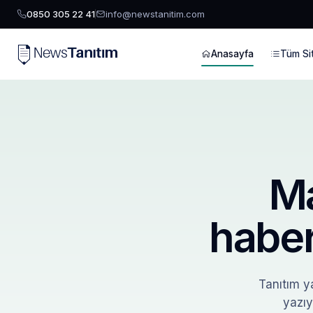
0850 305 22 41
info@newstanitim.com
Anasayfa
Tüm Sit
Ma
haber
Tanıtım ya
yazıy