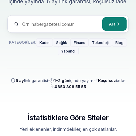
içinde yayında. 6 ay link garantisi, koşulsuz iade.
Ara
KATEGORILER:
Kadın
Sağlık
Finans
Teknoloji
Blog
Yabancı
6 ay
link garantisi
1–2 gün
içinde yayın
Koşulsuz
iade
0850 308 55 55
İstatistiklere Göre Siteler
Yeni eklenenler, indirimdekiler, en çok satılanlar.