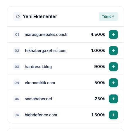
Yeni Eklenenler
Tümü
marasgunebakis.com.tr
4.500₺
01
tekhabergazetesi.com
1.000₺
02
NewsTanıtım AI Asistan
Anında yanıt · bütçene göre plan
hardreset.blog
900₺
03
ekonomiklik.com
500₺
04
somahaber.net
250₺
05
highdefence.com
1.500₺
06