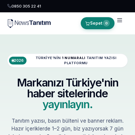
0850 305 22 41
Sepet
0
TÜRKIYE'NIN
1 NUMARALI
TANITIM YAZISI
2026
PLATFORMU
Markanızı Türkiye'nin
haber sitelerinde
yayınlayın.
Tanıtım yazısı, basın bülteni ve banner reklam.
Hazır içeriklerde 1–2 gün, biz yazıyorsak 7 gün