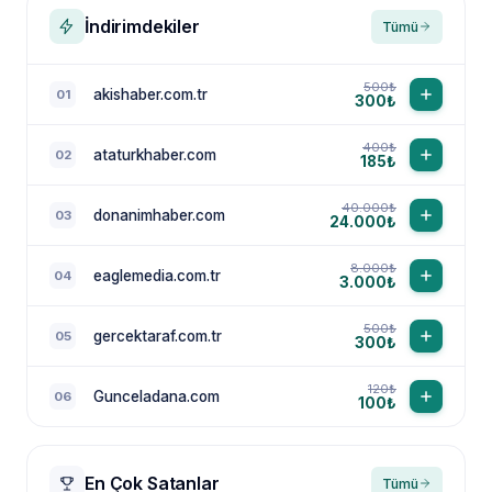
İndirimdekiler
Tümü
500₺
akishaber.com.tr
01
300₺
400₺
ataturkhaber.com
02
185₺
40.000₺
donanimhaber.com
03
24.000₺
8.000₺
eaglemedia.com.tr
04
3.000₺
500₺
gercektaraf.com.tr
05
300₺
120₺
Gunceladana.com
06
100₺
En Çok Satanlar
Tümü