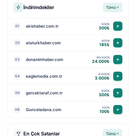
İndirimdekiler
Tümü
500₺
akishaber.com.tr
01
300₺
400₺
ataturkhaber.com
02
185₺
40.000₺
donanimhaber.com
03
24.000₺
8.000₺
eaglemedia.com.tr
04
3.000₺
500₺
gercektaraf.com.tr
05
300₺
120₺
Gunceladana.com
06
100₺
En Çok Satanlar
Tümü