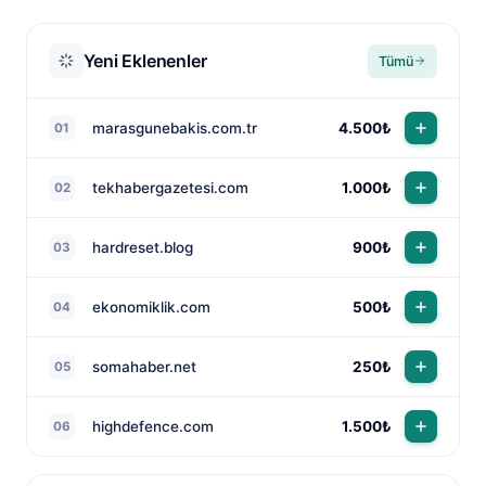
Yeni Eklenenler
Tümü
marasgunebakis.com.tr
4.500₺
01
tekhabergazetesi.com
1.000₺
02
NewsTanıtım AI Asistan
Anında yanıt · bütçene göre plan
hardreset.blog
900₺
03
ekonomiklik.com
500₺
04
somahaber.net
250₺
05
highdefence.com
1.500₺
06