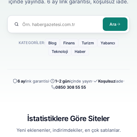
içinde yayında. 6 ay link garantisi, koşulsuz iade.
Ara
KATEGORILER:
Blog
Finans
Turizm
Yabancı
Teknoloji
Haber
6 ay
link garantisi
1–2 gün
içinde yayın
Koşulsuz
iade
0850 308 55 55
İstatistiklere Göre Siteler
Yeni eklenenler, indirimdekiler, en çok satılanlar.