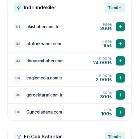
İndirimdekiler
Tümü
500₺
akishaber.com.tr
01
300₺
400₺
ataturkhaber.com
02
185₺
40.000₺
donanimhaber.com
03
24.000₺
8.000₺
eaglemedia.com.tr
04
3.000₺
500₺
gercektaraf.com.tr
05
300₺
120₺
Gunceladana.com
06
100₺
En Çok Satanlar
Tümü