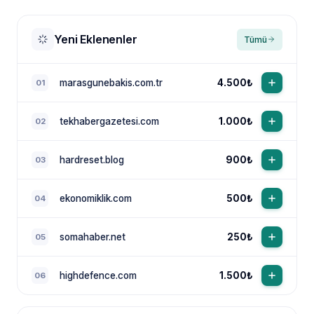
Yeni Eklenenler
Tümü
marasgunebakis.com.tr
4.500₺
01
tekhabergazetesi.com
1.000₺
02
NewsTanıtım AI Asistan
Anında yanıt · bütçene göre plan
hardreset.blog
900₺
03
ekonomiklik.com
500₺
04
somahaber.net
250₺
05
highdefence.com
1.500₺
06