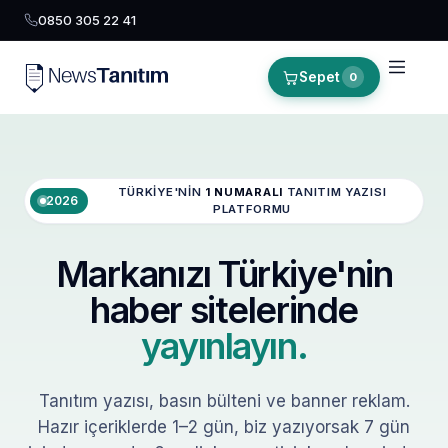
0850 305 22 41
Sepet
0
TÜRKIYE'NIN
1 NUMARALI
TANITIM YAZISI
2026
PLATFORMU
Markanızı Türkiye'nin
haber sitelerinde
yayınlayın.
Tanıtım yazısı, basın bülteni ve banner reklam.
Hazır içeriklerde 1–2 gün, biz yazıyorsak 7 gün