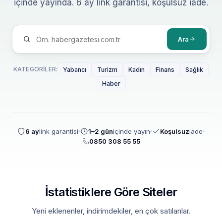
içinde yayında. 6 ay link garantisi, koşulsuz iade.
Ara
KATEGORILER:
Yabancı
Turizm
Kadın
Finans
Sağlık
Haber
6 ay
link garantisi
1–2 gün
içinde yayın
Koşulsuz
iade
0850 308 55 55
İstatistiklere Göre Siteler
Yeni eklenenler, indirimdekiler, en çok satılanlar.