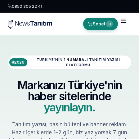
0850 305 22 41
Sepet
0
TÜRKIYE'NIN
1 NUMARALI
TANITIM YAZISI
2026
PLATFORMU
Markanızı Türkiye'nin
haber sitelerinde
yayınlayın.
Tanıtım yazısı, basın bülteni ve banner reklam.
Hazır içeriklerde 1–2 gün, biz yazıyorsak 7 gün