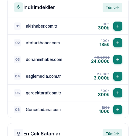
İndirimdekiler
Tümü
500₺
akishaber.com.tr
01
300₺
400₺
ataturkhaber.com
02
185₺
40.000₺
donanimhaber.com
03
24.000₺
8.000₺
eaglemedia.com.tr
04
3.000₺
500₺
gercektaraf.com.tr
05
300₺
120₺
Gunceladana.com
06
100₺
En Çok Satanlar
Tümü