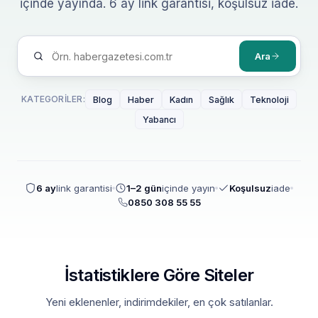
içinde yayında. 6 ay link garantisi, koşulsuz iade.
Ara
KATEGORILER:
Blog
Haber
Kadın
Sağlık
Teknoloji
Yabancı
6 ay
link garantisi
1–2 gün
içinde yayın
Koşulsuz
iade
0850 308 55 55
İstatistiklere Göre Siteler
Yeni eklenenler, indirimdekiler, en çok satılanlar.