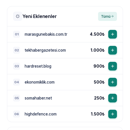
Yeni Eklenenler
Tümü
marasgunebakis.com.tr
4.500₺
01
tekhabergazetesi.com
1.000₺
02
NewsTanıtım AI Asistan
Anında yanıt · bütçene göre plan
hardreset.blog
900₺
03
ekonomiklik.com
500₺
04
somahaber.net
250₺
05
highdefence.com
1.500₺
06