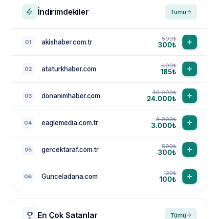
İndirimdekiler
Tümü
500₺
akishaber.com.tr
01
300₺
400₺
ataturkhaber.com
02
185₺
40.000₺
donanimhaber.com
03
24.000₺
8.000₺
eaglemedia.com.tr
04
3.000₺
500₺
gercektaraf.com.tr
05
300₺
120₺
Gunceladana.com
06
100₺
En Çok Satanlar
Tümü