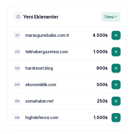
Yeni Eklenenler
Tümü
marasgunebakis.com.tr
4.500₺
01
tekhabergazetesi.com
1.000₺
02
NewsTanıtım AI Asistan
Anında yanıt · bütçene göre plan
hardreset.blog
900₺
03
ekonomiklik.com
500₺
04
somahaber.net
250₺
05
highdefence.com
1.500₺
06