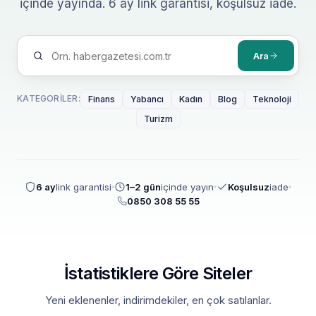
içinde yayında. 6 ay link garantisi, koşulsuz iade.
Ara
KATEGORILER:
Finans
Yabancı
Kadın
Blog
Teknoloji
Turizm
6 ay
link garantisi
1–2 gün
içinde yayın
Koşulsuz
iade
0850 308 55 55
İstatistiklere Göre Siteler
Yeni eklenenler, indirimdekiler, en çok satılanlar.