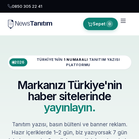
0850 305 22 41
Sepet
0
TÜRKIYE'NIN
1 NUMARALI
TANITIM YAZISI
2026
PLATFORMU
Markanızı Türkiye'nin
haber sitelerinde
yayınlayın.
Tanıtım yazısı, basın bülteni ve banner reklam.
Hazır içeriklerde 1–2 gün, biz yazıyorsak 7 gün