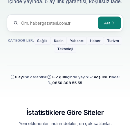
içinde yayında. 6 ay link garantisi, koşulsuz iade.
Ara
KATEGORILER:
Sağlık
Kadın
Yabancı
Haber
Turizm
Teknoloji
6 ay
link garantisi
1–2 gün
içinde yayın
Koşulsuz
iade
0850 308 55 55
İstatistiklere Göre Siteler
Yeni eklenenler, indirimdekiler, en çok satılanlar.