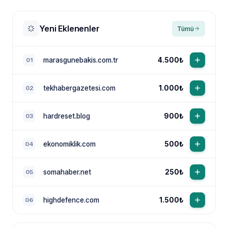
Yeni Eklenenler
Tümü
marasgunebakis.com.tr
4.500₺
01
tekhabergazetesi.com
1.000₺
02
NewsTanıtım AI Asistan
Anında yanıt · bütçene göre plan
hardreset.blog
900₺
03
ekonomiklik.com
500₺
04
somahaber.net
250₺
05
highdefence.com
1.500₺
06