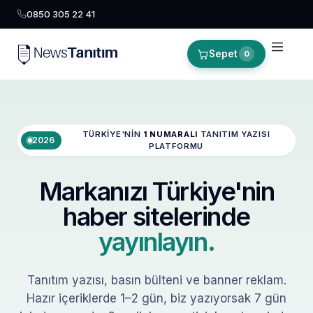
0850 305 22 41
Sepet
0
TÜRKIYE'NIN
1 NUMARALI
TANITIM YAZISI
2026
PLATFORMU
Markanızı Türkiye'nin
haber sitelerinde
yayınlayın.
Tanıtım yazısı, basın bülteni ve banner reklam.
Hazır içeriklerde 1–2 gün, biz yazıyorsak 7 gün