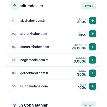
İndirimdekiler
Tümü
500₺
akishaber.com.tr
01
300₺
400₺
ataturkhaber.com
02
185₺
40.000₺
donanimhaber.com
03
24.000₺
8.000₺
eaglemedia.com.tr
04
3.000₺
500₺
gercektaraf.com.tr
05
300₺
120₺
Gunceladana.com
06
100₺
En Çok Satanlar
Tümü