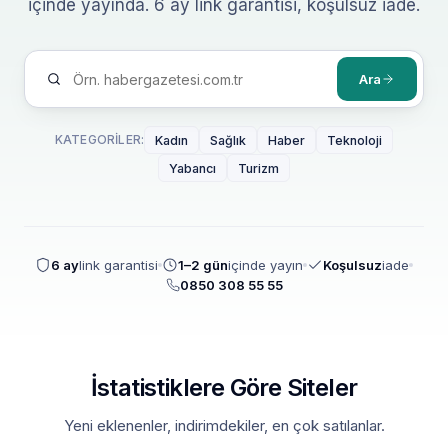
içinde yayında. 6 ay link garantisi, koşulsuz iade.
Ara
KATEGORILER:
Kadın
Sağlık
Haber
Teknoloji
Yabancı
Turizm
6 ay
link garantisi
1–2 gün
içinde yayın
Koşulsuz
iade
0850 308 55 55
İstatistiklere Göre Siteler
Yeni eklenenler, indirimdekiler, en çok satılanlar.