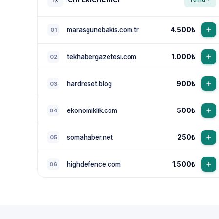
marasgunebakis.com.tr
4.500₺
01
tekhabergazetesi.com
1.000₺
02
hardreset.blog
900₺
03
ekonomiklik.com
500₺
04
somahaber.net
250₺
05
highdefence.com
1.500₺
06