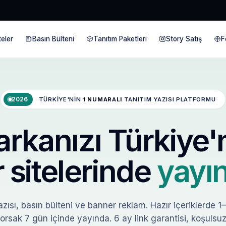
eler
Basın Bülteni
Tanıtım Paketleri
Story Satış
F
2026
TÜRKIYE'NIN
1 NUMARALI
TANITIM YAZISI PLATFORMU
rkanızı Türkiye'
 sitelerinde
yayın
zısı, basın bülteni ve banner reklam. Hazır içeriklerde 1
orsak 7 gün içinde yayında. 6 ay link garantisi, koşulsuz