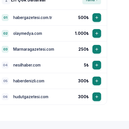
habergazetesi.com.tr
500₺
01
olaymedya.com
1.000₺
02
Marmaragazetesi.com
250₺
03
nesilhaber.com
5₺
04
haberdenizli.com
300₺
05
hudutgazetesi.com
300₺
06