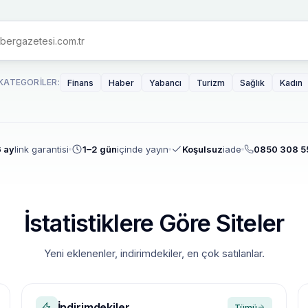
KATEGORILER:
Finans
Haber
Yabancı
Turizm
Sağlık
Kadın
 ay
link garantisi
1–2 gün
içinde yayın
Koşulsuz
iade
0850 308 5
İstatistiklere Göre Siteler
Yeni eklenenler, indirimdekiler, en çok satılanlar.
İndirimdekiler
Tümü