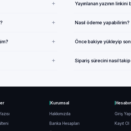
Yayınlanan yazının linkini
r?
Nasıl ödeme yapabilirim?
ğim?
Önce bakiye yükleyip sonr
Sipariş sürecini nasıl taki
ler
Kurumsal
Hesabı
Yazısı
Hakkımızda
Giriş Yap
lteni
Banka Hesapları
Kayıt Ol