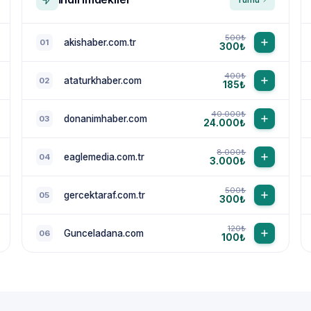
500₺
akishaber.com.tr
01
300₺
400₺
ataturkhaber.com
02
185₺
40.000₺
donanimhaber.com
03
24.000₺
8.000₺
eaglemedia.com.tr
04
3.000₺
500₺
gercektaraf.com.tr
05
300₺
120₺
Gunceladana.com
06
100₺