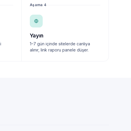
Aşama 4
Yayın
i
1–7 gün içinde sitelerde canlıya
alınır, link raporu panele düşer.
NewsTanıtım AI Asistan
Anında yanıt · bütçene göre plan