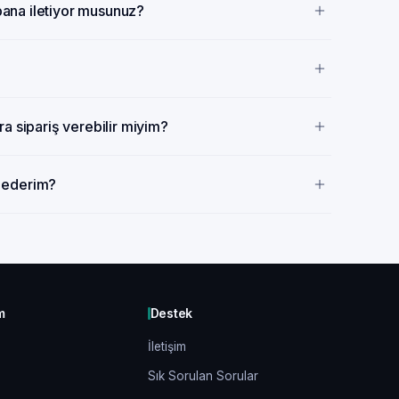
 bana iletiyor musunuz?
a sipariş verebilir miyim?
p ederim?
m
Destek
İletişim
Sık Sorulan Sorular