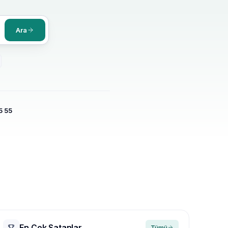
Ara
5 55
En Çok Satanlar
Tümü