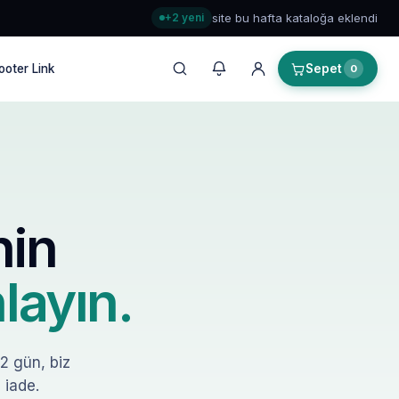
+2 yeni
site bu hafta kataloğa eklendi
ooter Link
Sepet
0
nin
layın.
–2 gün, biz
 iade.