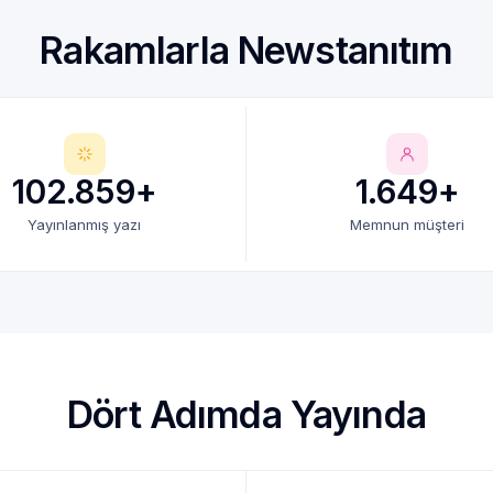
Rakamlarla Newstanıtım
102.859+
1.649+
Yayınlanmış yazı
Memnun müşteri
Dört Adımda Yayında