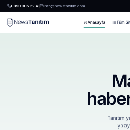
0850 305 22 41
info@newstanitim.com
Anasayfa
Tüm Sit
Ma
haber
Tanıtım ya
yazıy