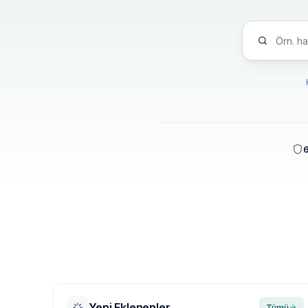
6
Yeni Eklenenler
Tümü