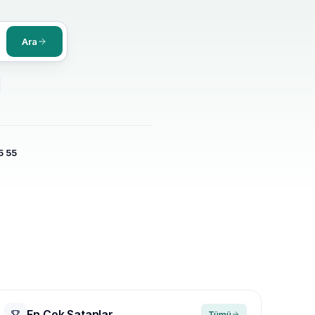
Ara
5 55
En Çok Satanlar
Tümü