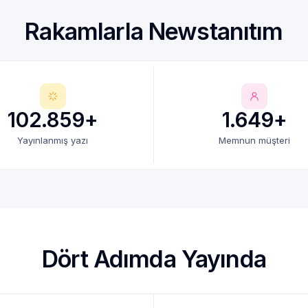
Rakamlarla Newstanıtım
102.859+
1.649+
Yayınlanmış yazı
Memnun müşteri
Dört Adımda Yayında