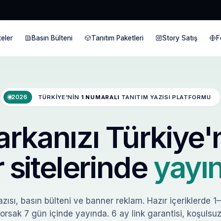
eler
Basın Bülteni
Tanıtım Paketleri
Story Satış
F
2026
TÜRKIYE'NIN
1 NUMARALI
TANITIM YAZISI PLATFORMU
rkanızı Türkiye'
 sitelerinde
yayın
zısı, basın bülteni ve banner reklam. Hazır içeriklerde 1
orsak 7 gün içinde yayında. 6 ay link garantisi, koşulsuz