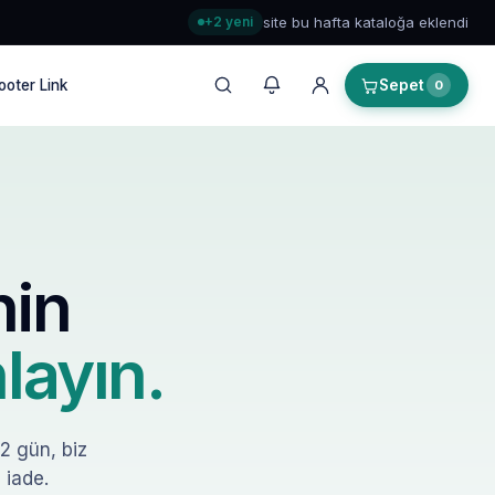
+2 yeni
site bu hafta kataloğa eklendi
ooter Link
Sepet
0
nin
layın.
–2 gün, biz
 iade.