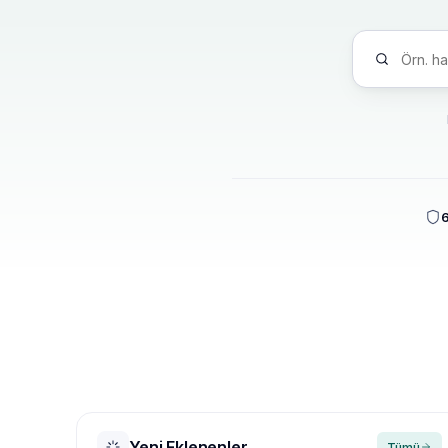
6
Yeni Eklenenler
Tümü