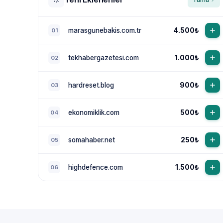
marasgunebakis.com.tr
4.500₺
01
tekhabergazetesi.com
1.000₺
02
hardreset.blog
900₺
03
ekonomiklik.com
500₺
04
somahaber.net
250₺
05
highdefence.com
1.500₺
06