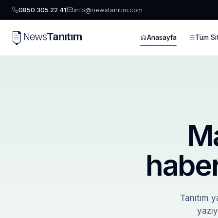
0850 305 22 41
info@newstanitim.com
Anasayfa
Tüm Sit
Ma
haber
Tanıtım ya
yazıy