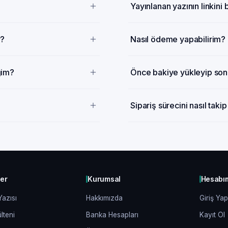
Yayınlanan yazının linkini
r?
Nasıl ödeme yapabilirim?
ğim?
Önce bakiye yükleyip sonr
Sipariş sürecini nasıl taki
ler
Kurumsal
Hesabı
Yazısı
Hakkımızda
Giriş Yap
lteni
Banka Hesapları
Kayıt Ol