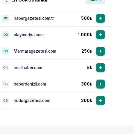
habergazetesi.com.tr
500₺
01
olaymedya.com
1.000₺
02
Marmaragazetesi.com
250₺
03
nesilhaber.com
5₺
04
haberdenizli.com
300₺
05
hudutgazetesi.com
300₺
06