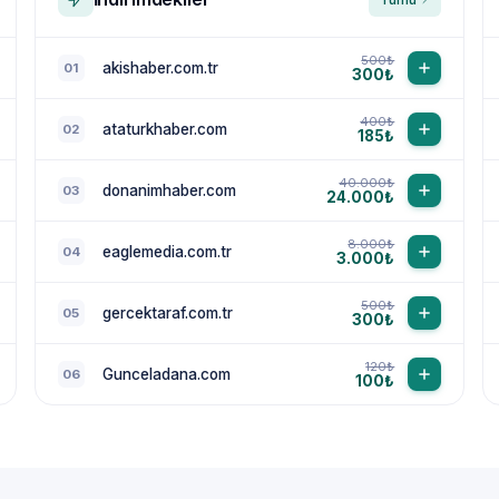
500₺
akishaber.com.tr
01
300₺
400₺
ataturkhaber.com
02
185₺
40.000₺
donanimhaber.com
03
24.000₺
8.000₺
eaglemedia.com.tr
04
3.000₺
500₺
gercektaraf.com.tr
05
300₺
120₺
Gunceladana.com
06
100₺