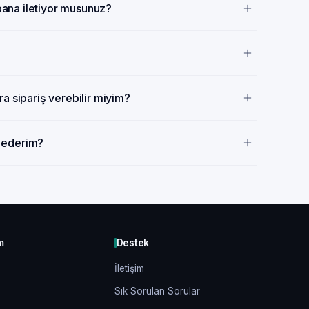
 bana iletiyor musunuz?
a sipariş verebilir miyim?
p ederim?
m
Destek
İletişim
Sık Sorulan Sorular