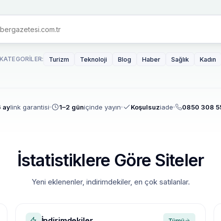
KATEGORILER:
Turizm
Teknoloji
Blog
Haber
Sağlık
Kadın
 ay
link garantisi
1–2 gün
içinde yayın
Koşulsuz
iade
0850 308 5
İstatistiklere Göre Siteler
Yeni eklenenler, indirimdekiler, en çok satılanlar.
İndirimdekiler
Tümü