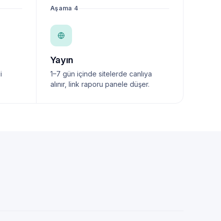
Aşama 4
Yayın
i
1–7 gün içinde sitelerde canlıya
alınır, link raporu panele düşer.
NewsTanıtım AI Asistan
Anında yanıt · bütçene göre plan