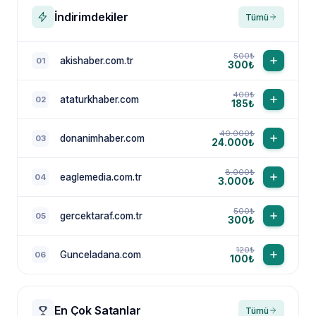
İndirimdekiler
Tümü
500₺
akishaber.com.tr
01
300₺
400₺
ataturkhaber.com
02
185₺
40.000₺
donanimhaber.com
03
24.000₺
8.000₺
eaglemedia.com.tr
04
3.000₺
500₺
gercektaraf.com.tr
05
300₺
120₺
Gunceladana.com
06
100₺
En Çok Satanlar
Tümü