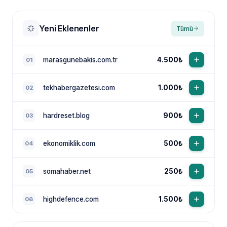
Yeni Eklenenler
Tümü
marasgunebakis.com.tr
4.500₺
01
tekhabergazetesi.com
1.000₺
02
NewsTanıtım AI Asistan
Anında yanıt · bütçene göre plan
hardreset.blog
900₺
03
ekonomiklik.com
500₺
04
somahaber.net
250₺
05
highdefence.com
1.500₺
06