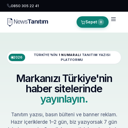
0850 305 22 41
Sepet
0
TÜRKIYE'NIN
1 NUMARALI
TANITIM YAZISI
2026
PLATFORMU
Markanızı Türkiye'nin
haber sitelerinde
yayınlayın.
Tanıtım yazısı, basın bülteni ve banner reklam.
Hazır içeriklerde 1–2 gün, biz yazıyorsak 7 gün