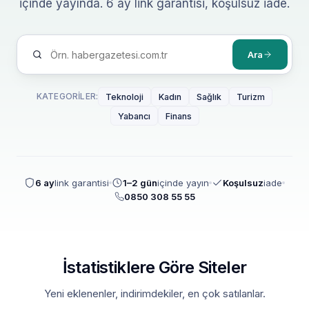
içinde yayında. 6 ay link garantisi, koşulsuz iade.
Ara
KATEGORILER:
Teknoloji
Kadın
Sağlık
Turizm
Yabancı
Finans
6 ay
link garantisi
1–2 gün
içinde yayın
Koşulsuz
iade
0850 308 55 55
İstatistiklere Göre Siteler
Yeni eklenenler, indirimdekiler, en çok satılanlar.