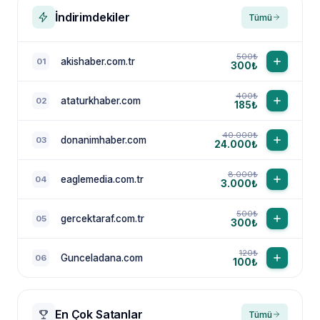
İndirimdekiler
Tümü
500₺
akishaber.com.tr
01
300₺
400₺
ataturkhaber.com
02
185₺
40.000₺
donanimhaber.com
03
24.000₺
8.000₺
eaglemedia.com.tr
04
3.000₺
500₺
gercektaraf.com.tr
05
300₺
120₺
Gunceladana.com
06
100₺
En Çok Satanlar
Tümü