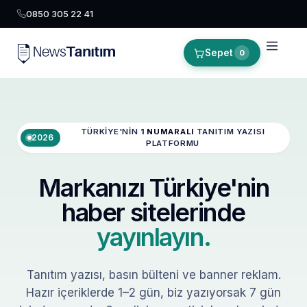
0850 305 22 41
Sepet
0
TÜRKIYE'NIN
1 NUMARALI
TANITIM YAZISI
2026
PLATFORMU
Markanızı Türkiye'nin
haber sitelerinde
yayınlayın.
Tanıtım yazısı, basın bülteni ve banner reklam.
Hazır içeriklerde 1–2 gün, biz yazıyorsak 7 gün