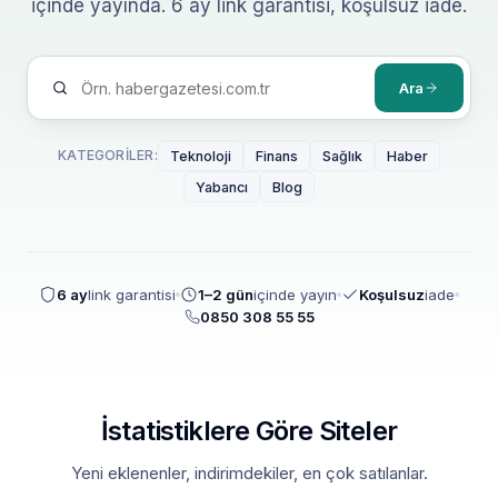
içinde yayında. 6 ay link garantisi, koşulsuz iade.
Ara
KATEGORILER:
Teknoloji
Finans
Sağlık
Haber
Yabancı
Blog
6 ay
link garantisi
1–2 gün
içinde yayın
Koşulsuz
iade
0850 308 55 55
İstatistiklere Göre Siteler
Yeni eklenenler, indirimdekiler, en çok satılanlar.