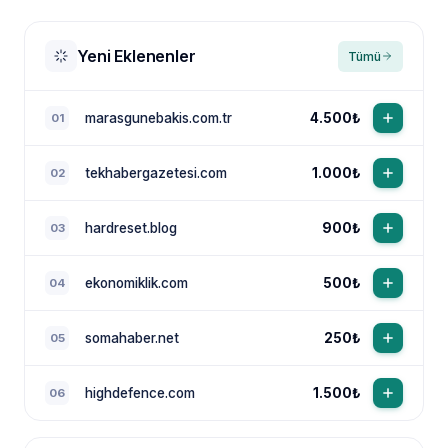
Yeni Eklenenler
Tümü
marasgunebakis.com.tr
4.500₺
01
tekhabergazetesi.com
1.000₺
02
NewsTanıtım AI Asistan
Anında yanıt · bütçene göre plan
hardreset.blog
900₺
03
ekonomiklik.com
500₺
04
somahaber.net
250₺
05
highdefence.com
1.500₺
06