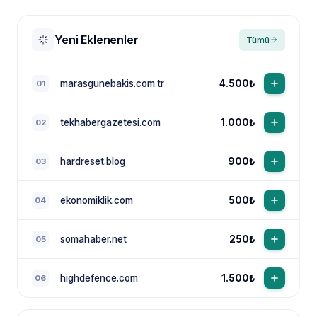
Yeni Eklenenler
Tümü
marasgunebakis.com.tr
4.500₺
01
tekhabergazetesi.com
1.000₺
02
NewsTanıtım AI Asistan
Anında yanıt · bütçene göre plan
hardreset.blog
900₺
03
ekonomiklik.com
500₺
04
somahaber.net
250₺
05
highdefence.com
1.500₺
06