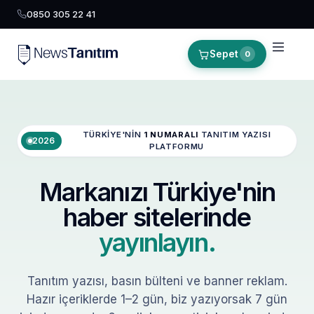
0850 305 22 41
Sepet
0
TÜRKIYE'NIN
1 NUMARALI
TANITIM YAZISI
2026
PLATFORMU
Markanızı Türkiye'nin
haber sitelerinde
yayınlayın.
Tanıtım yazısı, basın bülteni ve banner reklam.
Hazır içeriklerde 1–2 gün, biz yazıyorsak 7 gün