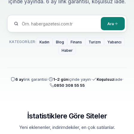
içinde yayında. 6 ay link garantisi, koşulsuz iade.
Ara
KATEGORILER:
Kadın
Blog
Finans
Turizm
Yabancı
Haber
6 ay
link garantisi
1–2 gün
içinde yayın
Koşulsuz
iade
0850 308 55 55
İstatistiklere Göre Siteler
Yeni eklenenler, indirimdekiler, en çok satılanlar.