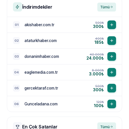
İndirimdekiler
Tümü
500₺
akishaber.com.tr
01
300₺
400₺
ataturkhaber.com
02
185₺
40.000₺
donanimhaber.com
03
24.000₺
8.000₺
eaglemedia.com.tr
04
3.000₺
500₺
gercektaraf.com.tr
05
300₺
120₺
Gunceladana.com
06
100₺
En Çok Satanlar
Tümü