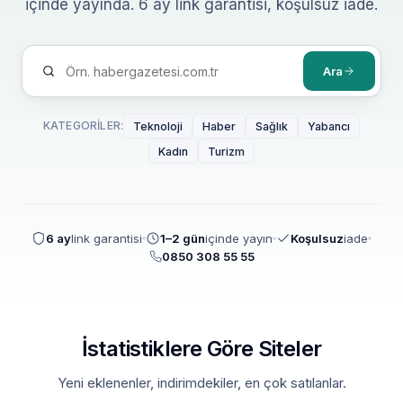
içinde yayında. 6 ay link garantisi, koşulsuz iade.
Ara
KATEGORILER:
Teknoloji
Haber
Sağlık
Yabancı
Kadın
Turizm
6 ay
link garantisi
1–2 gün
içinde yayın
Koşulsuz
iade
0850 308 55 55
İstatistiklere Göre Siteler
Yeni eklenenler, indirimdekiler, en çok satılanlar.