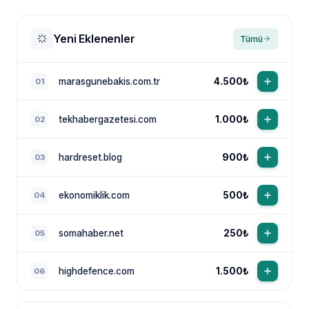
Yeni Eklenenler
Tümü
marasgunebakis.com.tr
4.500₺
01
tekhabergazetesi.com
1.000₺
02
NewsTanıtım AI Asistan
Anında yanıt · bütçene göre plan
hardreset.blog
900₺
03
ekonomiklik.com
500₺
04
somahaber.net
250₺
05
highdefence.com
1.500₺
06