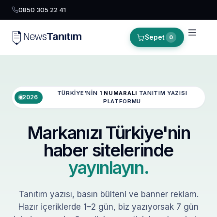
0850 305 22 41
Sepet
0
TÜRKIYE'NIN
1 NUMARALI
TANITIM YAZISI
2026
PLATFORMU
Markanızı Türkiye'nin
haber sitelerinde
yayınlayın.
Tanıtım yazısı, basın bülteni ve banner reklam.
Hazır içeriklerde 1–2 gün, biz yazıyorsak 7 gün