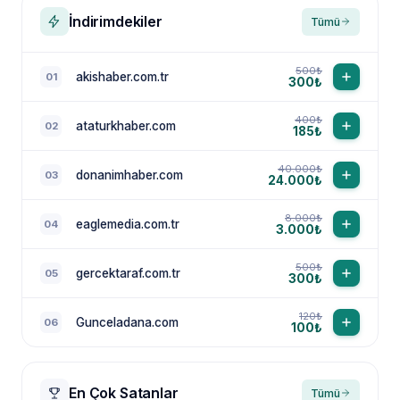
İndirimdekiler
Tümü
500₺
akishaber.com.tr
01
300₺
400₺
ataturkhaber.com
02
185₺
40.000₺
donanimhaber.com
03
24.000₺
8.000₺
eaglemedia.com.tr
04
3.000₺
500₺
gercektaraf.com.tr
05
300₺
120₺
Gunceladana.com
06
100₺
En Çok Satanlar
Tümü