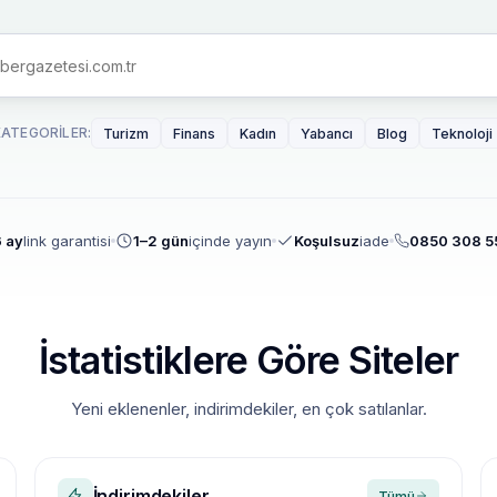
KATEGORILER:
Turizm
Finans
Kadın
Yabancı
Blog
Teknoloji
 ay
link garantisi
1–2 gün
içinde yayın
Koşulsuz
iade
0850 308 5
İstatistiklere Göre Siteler
Yeni eklenenler, indirimdekiler, en çok satılanlar.
İndirimdekiler
Tümü