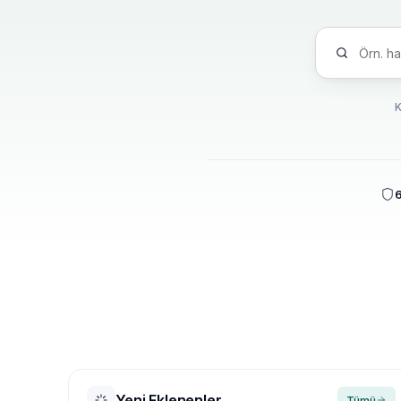
6
Yeni Eklenenler
Tümü