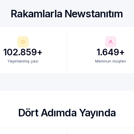
Rakamlarla Newstanıtım
102.859+
1.649+
Yayınlanmış yazı
Memnun müşteri
Dört Adımda Yayında