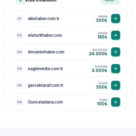
500₺
akishaber.com.tr
01
300₺
400₺
ataturkhaber.com
02
185₺
40.000₺
donanimhaber.com
03
24.000₺
8.000₺
eaglemedia.com.tr
04
3.000₺
500₺
gercektaraf.com.tr
05
300₺
120₺
Gunceladana.com
06
100₺