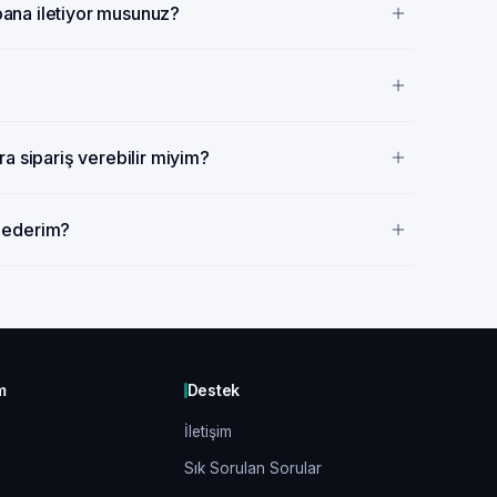
 bana iletiyor musunuz?
a sipariş verebilir miyim?
p ederim?
m
Destek
İletişim
Sık Sorulan Sorular