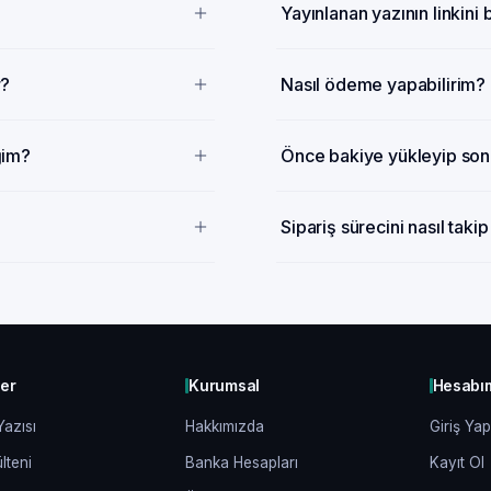
Yayınlanan yazının linkini
r?
Nasıl ödeme yapabilirim?
ğim?
Önce bakiye yükleyip sonr
Sipariş sürecini nasıl taki
ler
Kurumsal
Hesabı
Yazısı
Hakkımızda
Giriş Yap
lteni
Banka Hesapları
Kayıt Ol