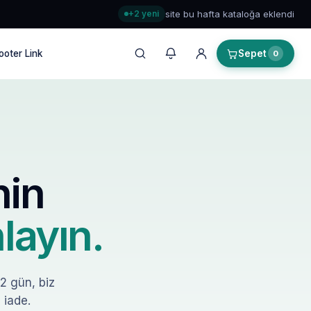
+2 yeni
site bu hafta kataloğa eklendi
ooter Link
Sepet
0
nin
layın.
–2 gün, biz
 iade.