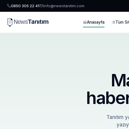
0850 305 22 41
info@newstanitim.com
Anasayfa
Tüm Sit
Ma
haber
Tanıtım ya
yazıy