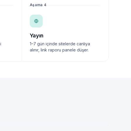
Aşama 4
Yayın
i
1–7 gün içinde sitelerde canlıya
alınır, link raporu panele düşer.
NewsTanıtım AI Asistan
Anında yanıt · bütçene göre plan