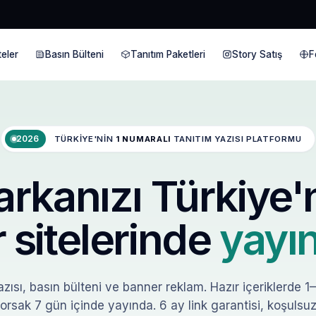
eler
Basın Bülteni
Tanıtım Paketleri
Story Satış
F
2026
TÜRKIYE'NIN
1 NUMARALI
TANITIM YAZISI PLATFORMU
rkanızı Türkiye'
 sitelerinde
yayın
zısı, basın bülteni ve banner reklam. Hazır içeriklerde 1
orsak 7 gün içinde yayında. 6 ay link garantisi, koşulsuz