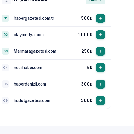
habergazetesi.com.tr
500₺
01
olaymedya.com
1.000₺
02
Marmaragazetesi.com
250₺
03
nesilhaber.com
5₺
04
haberdenizli.com
300₺
05
hudutgazetesi.com
300₺
06