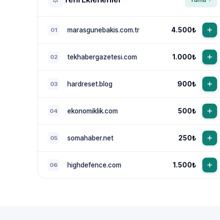
marasgunebakis.com.tr
4.500₺
01
tekhabergazetesi.com
1.000₺
02
hardreset.blog
900₺
03
ekonomiklik.com
500₺
04
somahaber.net
250₺
05
highdefence.com
1.500₺
06