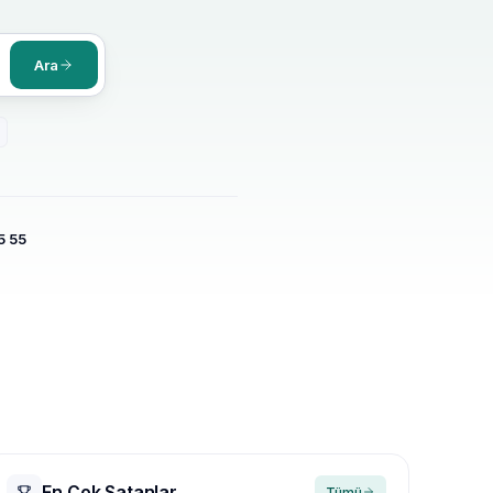
Ara
5 55
En Çok Satanlar
Tümü