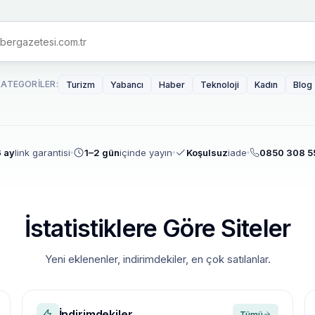
KATEGORILER:
Turizm
Yabancı
Haber
Teknoloji
Kadın
Blog
 ay
link garantisi
1–2 gün
içinde yayın
Koşulsuz
iade
0850 308 5
İstatistiklere Göre Siteler
Yeni eklenenler, indirimdekiler, en çok satılanlar.
İndirimdekiler
Tümü