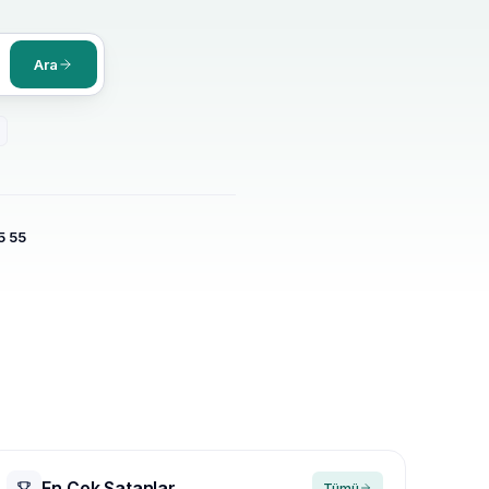
Ara
5 55
En Çok Satanlar
Tümü