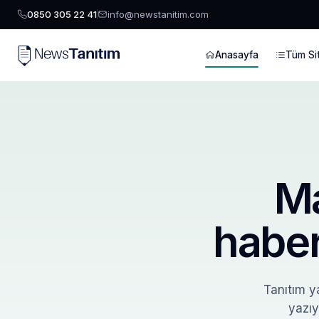
0850 305 22 41
info@newstanitim.com
Anasayfa
Tüm Sit
Ma
haber
Tanıtım ya
yazıy