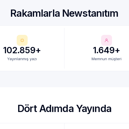
Rakamlarla Newstanıtım
102.859+
1.649+
Yayınlanmış yazı
Memnun müşteri
Dört Adımda Yayında