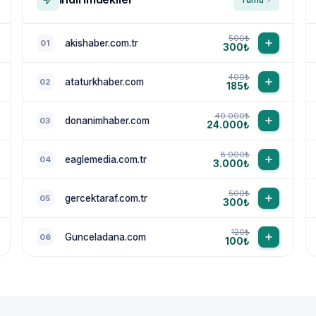
500₺
akishaber.com.tr
01
300₺
400₺
ataturkhaber.com
02
185₺
40.000₺
donanimhaber.com
03
24.000₺
8.000₺
eaglemedia.com.tr
04
3.000₺
500₺
gercektaraf.com.tr
05
300₺
120₺
Gunceladana.com
06
100₺