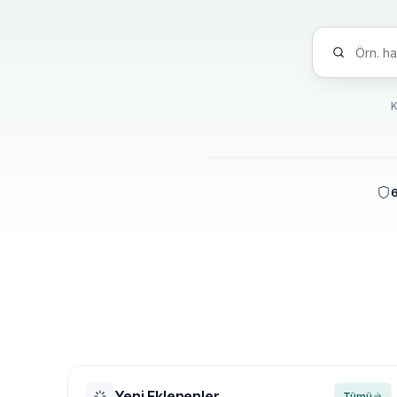
6
Yeni Eklenenler
Tümü