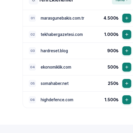
marasgunebakis.com.tr
4.500₺
01
tekhabergazetesi.com
1.000₺
02
hardreset.blog
900₺
03
ekonomiklik.com
500₺
04
somahaber.net
250₺
05
highdefence.com
1.500₺
06