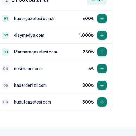
habergazetesi.com.tr
500₺
01
olaymedya.com
1.000₺
02
Marmaragazetesi.com
250₺
03
nesilhaber.com
5₺
04
haberdenizli.com
300₺
05
hudutgazetesi.com
300₺
06