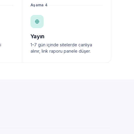
Aşama 4
Yayın
i
1–7 gün içinde sitelerde canlıya
alınır, link raporu panele düşer.
NewsTanıtım AI Asistan
Anında yanıt · bütçene göre plan