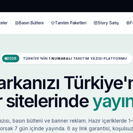
eler
Basın Bülteni
Tanıtım Paketleri
Story Satış
F
2026
TÜRKIYE'NIN
1 NUMARALI
TANITIM YAZISI PLATFORMU
rkanızı Türkiye'
 sitelerinde
yayın
zısı, basın bülteni ve banner reklam. Hazır içeriklerde 1
orsak 7 gün içinde yayında. 6 ay link garantisi, koşulsuz