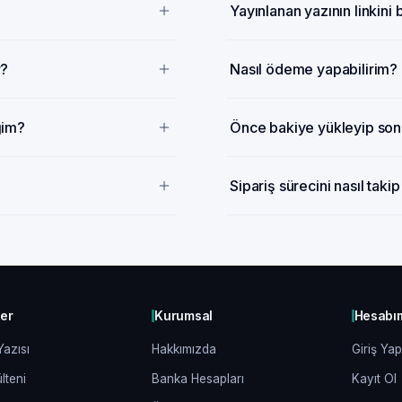
Yayınlanan yazının linkini
r?
Nasıl ödeme yapabilirim?
ğim?
Önce bakiye yükleyip sonr
Sipariş sürecini nasıl taki
ler
Kurumsal
Hesabı
Yazısı
Hakkımızda
Giriş Yap
lteni
Banka Hesapları
Kayıt Ol