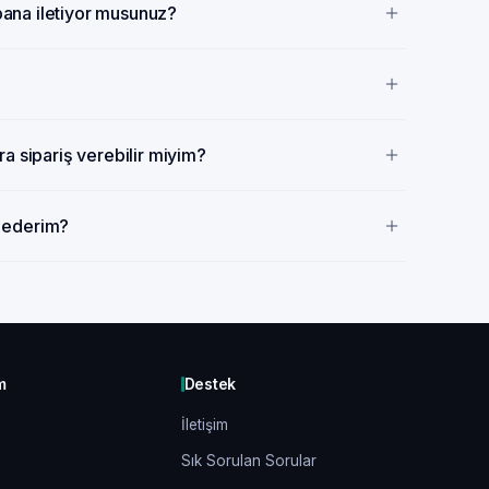
 bana iletiyor musunuz?
a sipariş verebilir miyim?
p ederim?
m
Destek
İletişim
Sık Sorulan Sorular