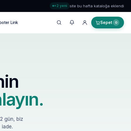
+2 yeni
site bu hafta kataloğa eklendi
ooter Link
Sepet
0
nin
layın.
–2 gün, biz
 iade.