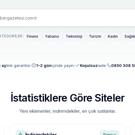
ATEGORILER:
Finans
Yabancı
Teknoloji
Turizm
Kadın
Sağlı
 ay
link garantisi
1–2 gün
içinde yayın
Koşulsuz
iade
0850 308 5
İstatistiklere Göre Siteler
Yeni eklenenler, indirimdekiler, en çok satılanlar.
İndirimdekiler
Tümü