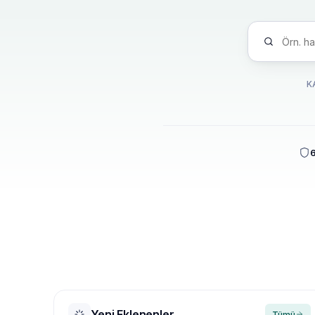
K
6
Yeni Eklenenler
Tümü