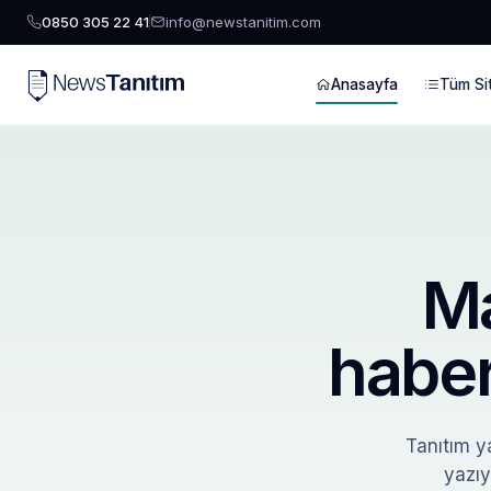
0850 305 22 41
info@newstanitim.com
Anasayfa
Tüm Sit
Ma
haber
Tanıtım ya
yazıy