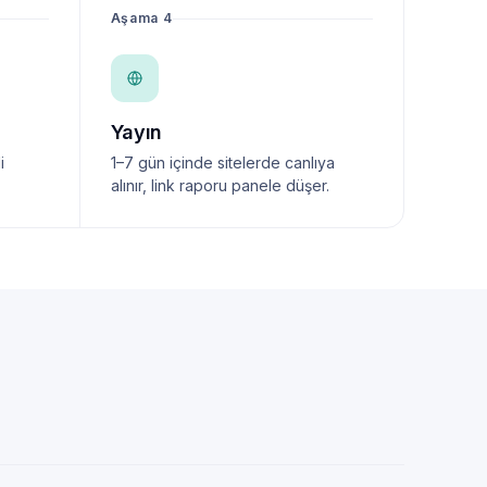
Aşama 4
Yayın
i
1–7 gün içinde sitelerde canlıya
alınır, link raporu panele düşer.
NewsTanıtım AI Asistan
Anında yanıt · bütçene göre plan