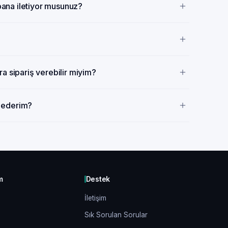
 bana iletiyor musunuz?
a sipariş verebilir miyim?
p ederim?
m
Destek
İletişim
Sık Sorulan Sorular