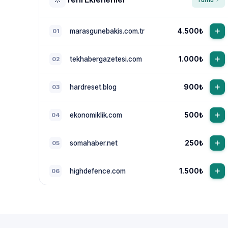
marasgunebakis.com.tr
4.500₺
01
tekhabergazetesi.com
1.000₺
02
hardreset.blog
900₺
03
ekonomiklik.com
500₺
04
somahaber.net
250₺
05
highdefence.com
1.500₺
06