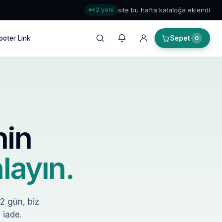
+2 yeni
site bu hafta kataloğa eklendi
ooter Link
Sepet
0
nin
layın.
–2 gün, biz
 iade.