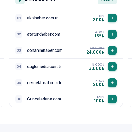
500₺
akishaber.com.tr
01
300₺
400₺
ataturkhaber.com
02
185₺
40.000₺
donanimhaber.com
03
24.000₺
8.000₺
eaglemedia.com.tr
04
3.000₺
500₺
gercektaraf.com.tr
05
300₺
120₺
Gunceladana.com
06
100₺