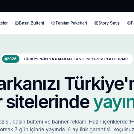
eler
Basın Bülteni
Tanıtım Paketleri
Story Satış
F
2026
TÜRKIYE'NIN
1 NUMARALI
TANITIM YAZISI PLATFORMU
rkanızı Türkiye'
 sitelerinde
yayın
zısı, basın bülteni ve banner reklam. Hazır içeriklerde 1
orsak 7 gün içinde yayında. 6 ay link garantisi, koşulsuz