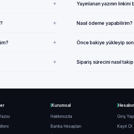
Yayınlanan yazının linkini
r?
Nasıl ödeme yapabilirim?
ğim?
Önce bakiye yükleyip sonr
Sipariş sürecini nasıl taki
ler
Kurumsal
Hesabı
Yazısı
Hakkımızda
Giriş Yap
lteni
Banka Hesapları
Kayıt Ol