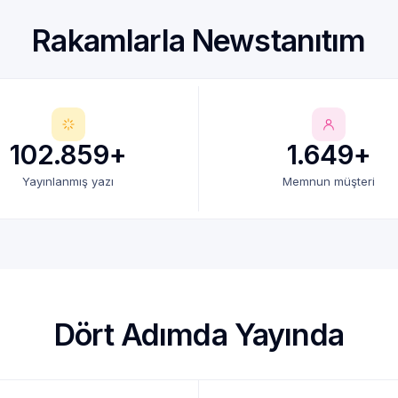
Rakamlarla Newstanıtım
102.859+
1.649+
Yayınlanmış yazı
Memnun müşteri
Dört Adımda Yayında