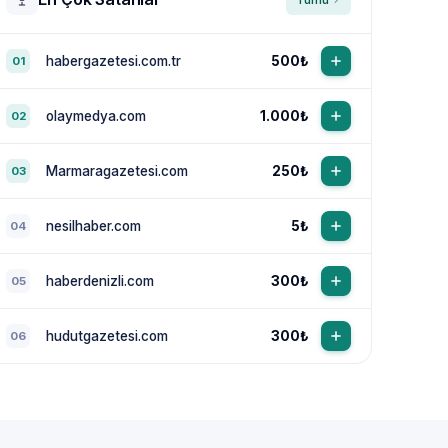
habergazetesi.com.tr
500₺
01
olaymedya.com
1.000₺
02
Marmaragazetesi.com
250₺
03
nesilhaber.com
5₺
04
haberdenizli.com
300₺
05
hudutgazetesi.com
300₺
06