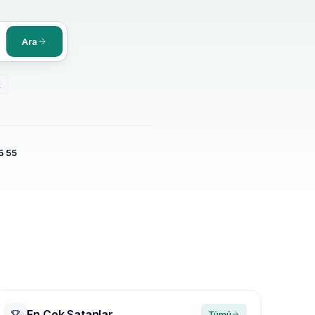
Ara
k
5 55
En Çok Satanlar
Tümü