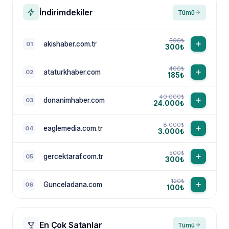
İndirimdekiler
Tümü
500₺
akishaber.com.tr
01
300₺
400₺
ataturkhaber.com
02
185₺
40.000₺
donanimhaber.com
03
24.000₺
8.000₺
eaglemedia.com.tr
04
3.000₺
500₺
gercektaraf.com.tr
05
300₺
120₺
Gunceladana.com
06
100₺
En Çok Satanlar
Tümü