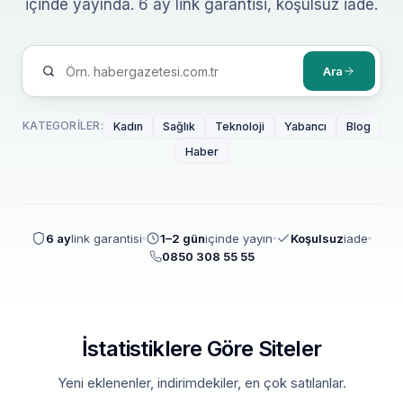
içinde yayında. 6 ay link garantisi, koşulsuz iade.
Ara
KATEGORILER:
Kadın
Sağlık
Teknoloji
Yabancı
Blog
Haber
6 ay
link garantisi
1–2 gün
içinde yayın
Koşulsuz
iade
0850 308 55 55
İstatistiklere Göre Siteler
Yeni eklenenler, indirimdekiler, en çok satılanlar.