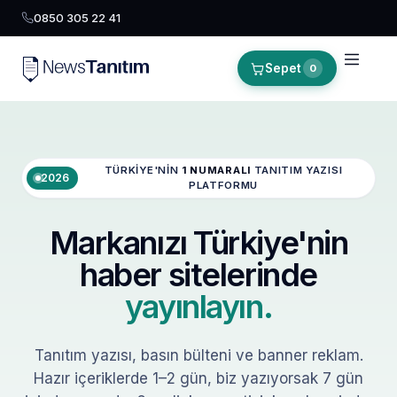
0850 305 22 41
Sepet
0
TÜRKIYE'NIN
1 NUMARALI
TANITIM YAZISI
2026
PLATFORMU
Markanızı Türkiye'nin
haber sitelerinde
yayınlayın.
Tanıtım yazısı, basın bülteni ve banner reklam.
Hazır içeriklerde 1–2 gün, biz yazıyorsak 7 gün