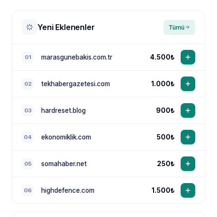
Yeni Eklenenler
Tümü
marasgunebakis.com.tr
4.500₺
01
tekhabergazetesi.com
1.000₺
02
NewsTanıtım AI Asistan
Anında yanıt · bütçene göre plan
hardreset.blog
900₺
03
ekonomiklik.com
500₺
04
somahaber.net
250₺
05
highdefence.com
1.500₺
06