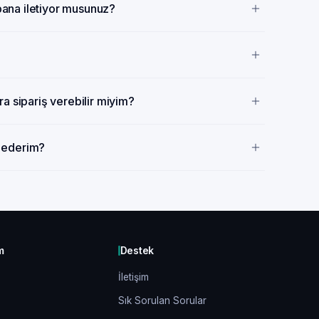
 bana iletiyor musunuz?
a sipariş verebilir miyim?
p ederim?
m
Destek
İletişim
Sık Sorulan Sorular