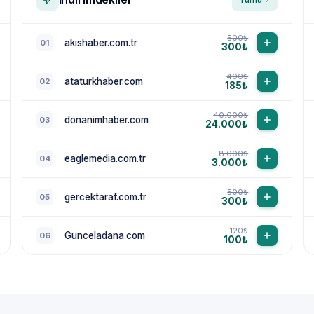
500₺
akishaber.com.tr
01
300₺
400₺
ataturkhaber.com
02
185₺
40.000₺
donanimhaber.com
03
24.000₺
8.000₺
eaglemedia.com.tr
04
3.000₺
500₺
gercektaraf.com.tr
05
300₺
120₺
Gunceladana.com
06
100₺