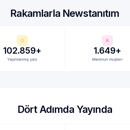
Rakamlarla Newstanıtım
102.859+
1.649+
Yayınlanmış yazı
Memnun müşteri
Dört Adımda Yayında