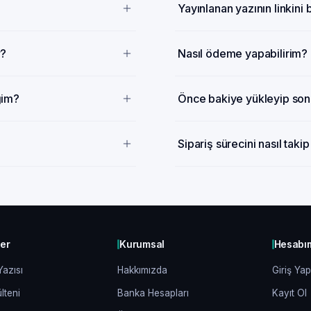
Yayınlanan yazının linkini
r?
Nasıl ödeme yapabilirim?
ğim?
Önce bakiye yükleyip sonr
Sipariş sürecini nasıl taki
ler
Kurumsal
Hesabı
Yazısı
Hakkımızda
Giriş Yap
lteni
Banka Hesapları
Kayıt Ol