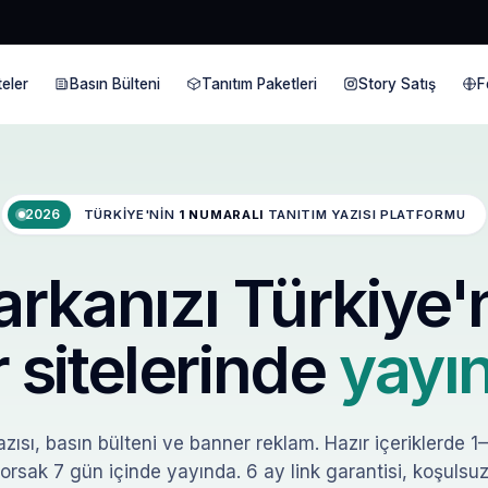
eler
Basın Bülteni
Tanıtım Paketleri
Story Satış
F
2026
TÜRKIYE'NIN
1 NUMARALI
TANITIM YAZISI PLATFORMU
rkanızı Türkiye'
 sitelerinde
yayın
zısı, basın bülteni ve banner reklam. Hazır içeriklerde 1
orsak 7 gün içinde yayında. 6 ay link garantisi, koşulsuz