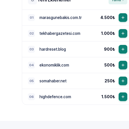
marasgunebakis.com.tr
4.500₺
01
tekhabergazetesi.com
1.000₺
02
hardreset.blog
900₺
03
ekonomiklik.com
500₺
04
somahaber.net
250₺
05
highdefence.com
1.500₺
06