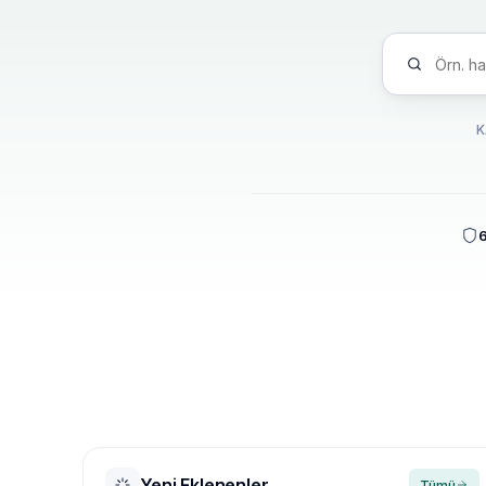
K
6
Yeni Eklenenler
Tümü