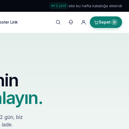
+2 yeni
site bu hafta kataloğa eklendi
ooter Link
Sepet
0
nin
layın.
–2 gün, biz
 iade.