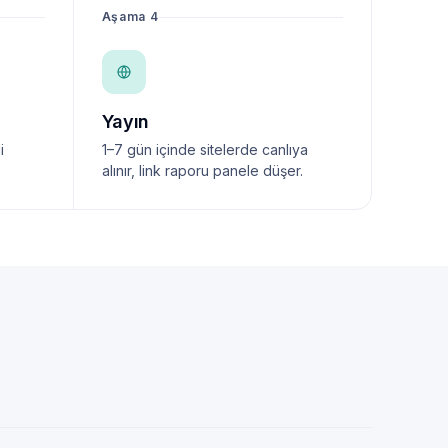
Aşama 4
Yayın
i
1–7 gün içinde sitelerde canlıya
alınır, link raporu panele düşer.
NewsTanıtım AI Asistan
Anında yanıt · bütçene göre plan