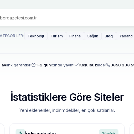
ATEGORILER:
Teknoloji
Turizm
Finans
Sağlık
Blog
Yabancı
 ay
link garantisi
1–2 gün
içinde yayın
Koşulsuz
iade
0850 308 5
İstatistiklere Göre Siteler
Yeni eklenenler, indirimdekiler, en çok satılanlar.
İndirimdekiler
Tümü