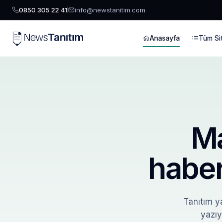
0850 305 22 41
info@newstanitim.com
Anasayfa
Tüm Sit
Ma
haber
Tanıtım ya
yazıy