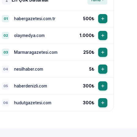
habergazetesi.com.tr
500₺
01
olaymedya.com
1.000₺
02
Marmaragazetesi.com
250₺
03
nesilhaber.com
5₺
04
haberdenizli.com
300₺
05
hudutgazetesi.com
300₺
06