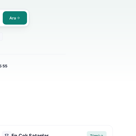
Ara
5 55
En Çok Satanlar
Tümü