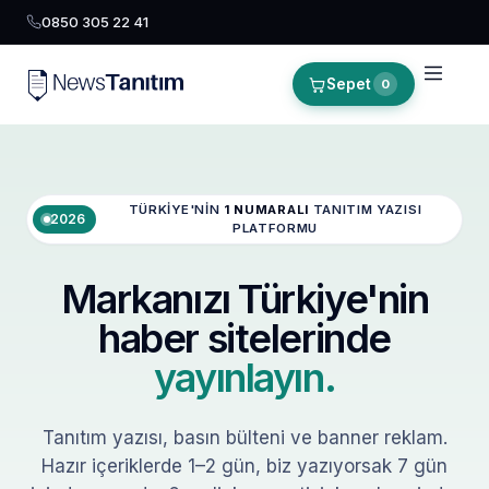
0850 305 22 41
Sepet
0
TÜRKIYE'NIN
1 NUMARALI
TANITIM YAZISI
2026
PLATFORMU
Markanızı Türkiye'nin
haber sitelerinde
yayınlayın.
Tanıtım yazısı, basın bülteni ve banner reklam.
Hazır içeriklerde 1–2 gün, biz yazıyorsak 7 gün