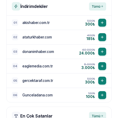
İndirimdekiler
Tümü
500₺
akishaber.com.tr
01
300₺
400₺
ataturkhaber.com
02
185₺
40.000₺
donanimhaber.com
03
24.000₺
8.000₺
eaglemedia.com.tr
04
3.000₺
500₺
gercektaraf.com.tr
05
300₺
120₺
Gunceladana.com
06
100₺
En Çok Satanlar
Tümü