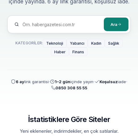
içinde yayında. 6 ay link garantisi, koşulsuz iade.
Ara
KATEGORILER:
Teknoloji
Yabancı
Kadın
Sağlık
Haber
Finans
6 ay
link garantisi
1–2 gün
içinde yayın
Koşulsuz
iade
0850 308 55 55
İstatistiklere Göre Siteler
Yeni eklenenler, indirimdekiler, en çok satılanlar.