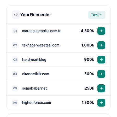
Yeni Eklenenler
Tümü
marasgunebakis.com.tr
4.500₺
01
tekhabergazetesi.com
1.000₺
02
NewsTanıtım AI Asistan
Anında yanıt · bütçene göre plan
hardreset.blog
900₺
03
ekonomiklik.com
500₺
04
somahaber.net
250₺
05
highdefence.com
1.500₺
06