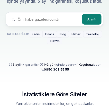
içinde yayında. 6 ay link garantisi, koşulsuz iade.
Ara
KATEGORILER:
Kadın
Finans
Blog
Haber
Teknoloji
Turizm
6 ay
link garantisi
1–2 gün
içinde yayın
Koşulsuz
iade
0850 308 55 55
İstatistiklere Göre Siteler
Yeni eklenenler, indirimdekiler, en çok satılanlar.