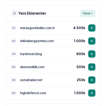
Yeni Eklenenler
Tümü
marasgunebakis.com.tr
4.500₺
01
tekhabergazetesi.com
1.000₺
02
NewsTanıtım AI Asistan
Anında yanıt · bütçene göre plan
hardreset.blog
900₺
03
ekonomiklik.com
500₺
04
somahaber.net
250₺
05
highdefence.com
1.500₺
06