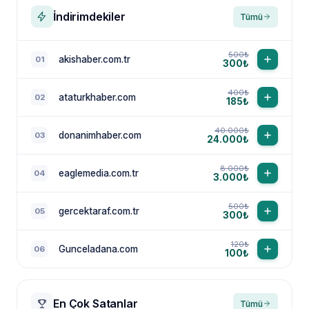
İndirimdekiler
Tümü
500₺
akishaber.com.tr
01
300₺
400₺
ataturkhaber.com
02
185₺
40.000₺
donanimhaber.com
03
24.000₺
8.000₺
eaglemedia.com.tr
04
3.000₺
500₺
gercektaraf.com.tr
05
300₺
120₺
Gunceladana.com
06
100₺
En Çok Satanlar
Tümü