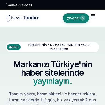
0850 305 22 41
Sepet
0
TÜRKIYE'NIN
1 NUMARALI
TANITIM YAZISI
2026
PLATFORMU
Markanızı Türkiye'nin
haber sitelerinde
yayınlayın.
Tanıtım yazısı, basın bülteni ve banner reklam.
Hazır içeriklerde 1–2 gün, biz yazıyorsak 7 gün