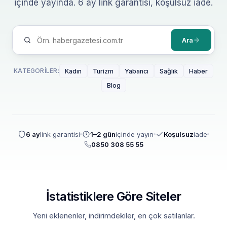
içinde yayında. 6 ay link garantisi, koşulsuz iade.
Ara
KATEGORILER:
Kadın
Turizm
Yabancı
Sağlık
Haber
Blog
6 ay
link garantisi
1–2 gün
içinde yayın
Koşulsuz
iade
0850 308 55 55
İstatistiklere Göre Siteler
Yeni eklenenler, indirimdekiler, en çok satılanlar.