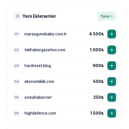
Yeni Eklenenler
Tümü
marasgunebakis.com.tr
4.500₺
01
tekhabergazetesi.com
1.000₺
02
NewsTanıtım AI Asistan
Anında yanıt · bütçene göre plan
hardreset.blog
900₺
03
ekonomiklik.com
500₺
04
somahaber.net
250₺
05
highdefence.com
1.500₺
06