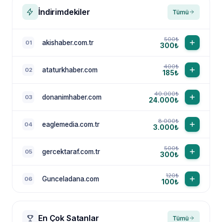
İndirimdekiler
Tümü
500₺
akishaber.com.tr
01
300₺
400₺
ataturkhaber.com
02
185₺
40.000₺
donanimhaber.com
03
24.000₺
8.000₺
eaglemedia.com.tr
04
3.000₺
500₺
gercektaraf.com.tr
05
300₺
120₺
Gunceladana.com
06
100₺
En Çok Satanlar
Tümü