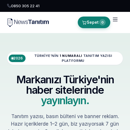
0850 305 22 41
Sepet
0
TÜRKIYE'NIN
1 NUMARALI
TANITIM YAZISI
2026
PLATFORMU
Markanızı Türkiye'nin
haber sitelerinde
yayınlayın.
Tanıtım yazısı, basın bülteni ve banner reklam.
Hazır içeriklerde 1–2 gün, biz yazıyorsak 7 gün