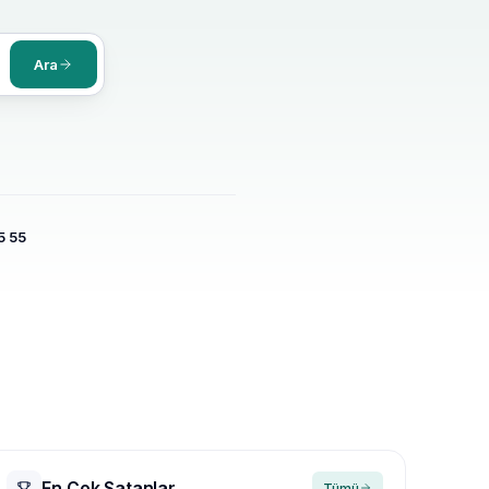
Ara
5 55
En Çok Satanlar
Tümü