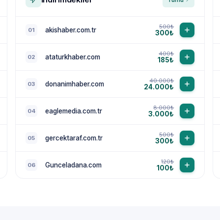
500₺
akishaber.com.tr
01
300₺
400₺
ataturkhaber.com
02
185₺
40.000₺
donanimhaber.com
03
24.000₺
8.000₺
eaglemedia.com.tr
04
3.000₺
500₺
gercektaraf.com.tr
05
300₺
120₺
Gunceladana.com
06
100₺