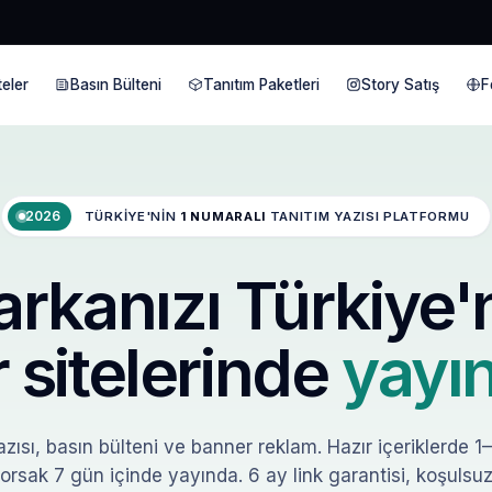
eler
Basın Bülteni
Tanıtım Paketleri
Story Satış
F
2026
TÜRKIYE'NIN
1 NUMARALI
TANITIM YAZISI PLATFORMU
rkanızı Türkiye'
 sitelerinde
yayın
zısı, basın bülteni ve banner reklam. Hazır içeriklerde 1
orsak 7 gün içinde yayında. 6 ay link garantisi, koşulsuz