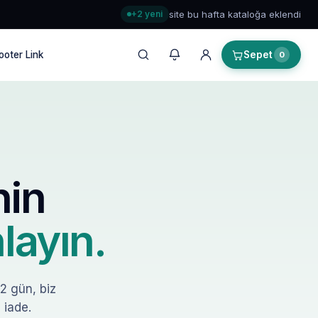
+2 yeni
site bu hafta kataloğa eklendi
ooter Link
Sepet
0
nin
layın.
–2 gün, biz
 iade.