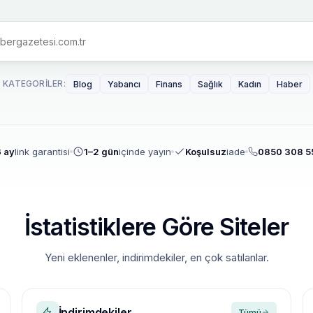
KATEGORILER:
Blog
Yabancı
Finans
Sağlık
Kadın
Haber
 ay
link garantisi
1–2 gün
içinde yayın
Koşulsuz
iade
0850 308 5
İstatistiklere Göre Siteler
Yeni eklenenler, indirimdekiler, en çok satılanlar.
İndirimdekiler
Tümü