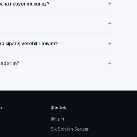
 bana iletiyor musunuz?
a sipariş verebilir miyim?
p ederim?
m
Destek
İletişim
Sık Sorulan Sorular