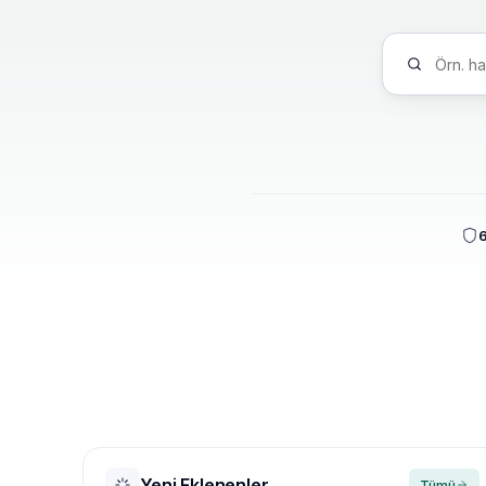
6
Yeni Eklenenler
Tümü