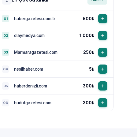
habergazetesi.com.tr
500₺
01
olaymedya.com
1.000₺
02
Marmaragazetesi.com
250₺
03
nesilhaber.com
5₺
04
haberdenizli.com
300₺
05
hudutgazetesi.com
300₺
06