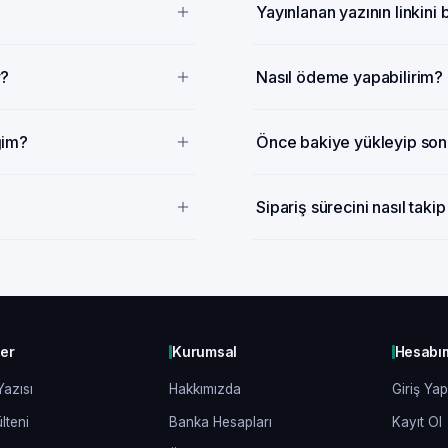
Yayınlanan yazının linkini
r?
Nasıl ödeme yapabilirim?
ğim?
Önce bakiye yükleyip sonr
Sipariş sürecini nasıl taki
ler
Kurumsal
Hesabı
Yazısı
Hakkımızda
Giriş Yap
lteni
Banka Hesapları
Kayıt Ol