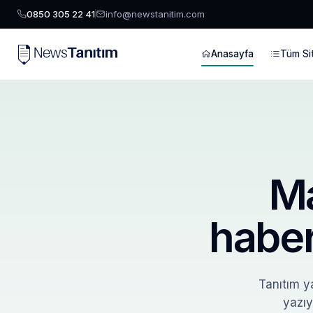
0850 305 22 41
info@newstanitim.com
Anasayfa
Tüm Sit
Ma
haber
Tanıtım ya
yazıy