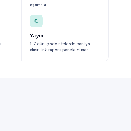
Aşama 4
Yayın
i
1–7 gün içinde sitelerde canlıya
alınır, link raporu panele düşer.
NewsTanıtım AI Asistan
Anında yanıt · bütçene göre plan