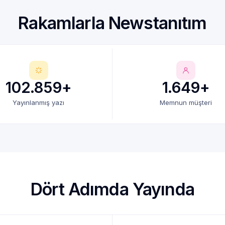
Rakamlarla Newstanıtım
102.859+
1.649+
Yayınlanmış yazı
Memnun müşteri
Dört Adımda Yayında