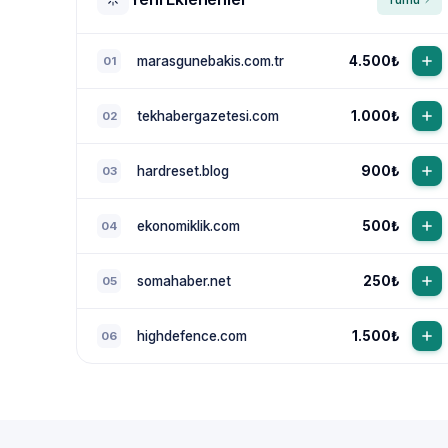
marasgunebakis.com.tr
4.500₺
01
tekhabergazetesi.com
1.000₺
02
hardreset.blog
900₺
03
ekonomiklik.com
500₺
04
somahaber.net
250₺
05
highdefence.com
1.500₺
06