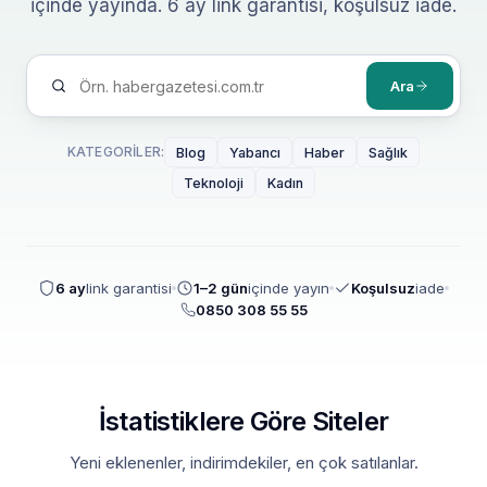
içinde yayında. 6 ay link garantisi, koşulsuz iade.
Ara
KATEGORILER:
Blog
Yabancı
Haber
Sağlık
Teknoloji
Kadın
6 ay
link garantisi
1–2 gün
içinde yayın
Koşulsuz
iade
0850 308 55 55
İstatistiklere Göre Siteler
Yeni eklenenler, indirimdekiler, en çok satılanlar.