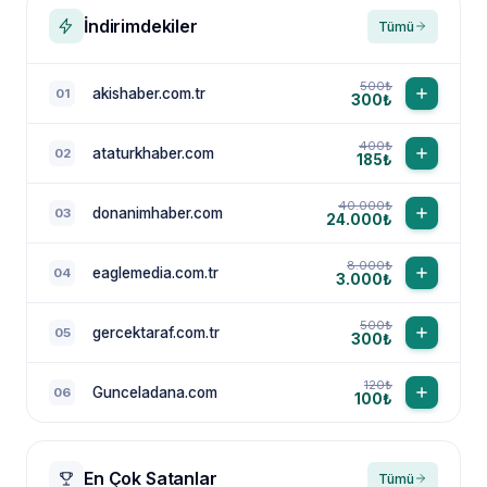
İndirimdekiler
Tümü
500₺
akishaber.com.tr
01
300₺
400₺
ataturkhaber.com
02
185₺
40.000₺
donanimhaber.com
03
24.000₺
8.000₺
eaglemedia.com.tr
04
3.000₺
500₺
gercektaraf.com.tr
05
300₺
120₺
Gunceladana.com
06
100₺
En Çok Satanlar
Tümü