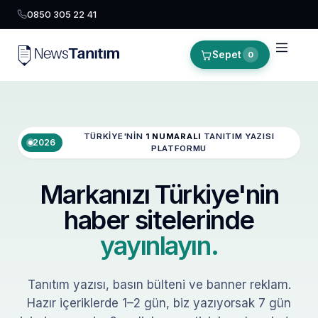
0850 305 22 41
Sepet
0
TÜRKIYE'NIN
1 NUMARALI
TANITIM YAZISI
2026
PLATFORMU
Markanızı Türkiye'nin
haber sitelerinde
yayınlayın.
Tanıtım yazısı, basın bülteni ve banner reklam.
Hazır içeriklerde 1–2 gün, biz yazıyorsak 7 gün