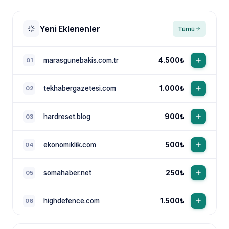
Yeni Eklenenler
Tümü
marasgunebakis.com.tr
4.500₺
01
tekhabergazetesi.com
1.000₺
02
NewsTanıtım AI Asistan
Anında yanıt · bütçene göre plan
hardreset.blog
900₺
03
ekonomiklik.com
500₺
04
somahaber.net
250₺
05
highdefence.com
1.500₺
06