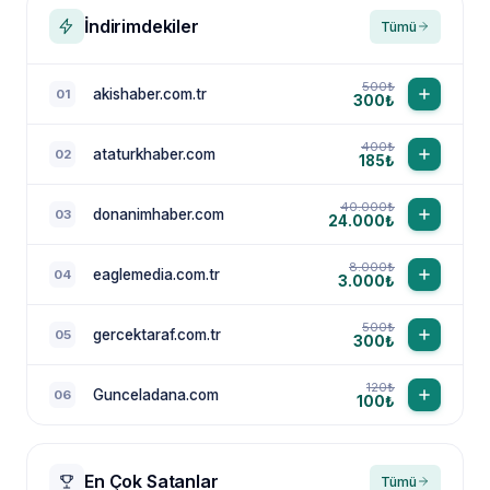
İndirimdekiler
Tümü
500₺
akishaber.com.tr
01
300₺
400₺
ataturkhaber.com
02
185₺
40.000₺
donanimhaber.com
03
24.000₺
8.000₺
eaglemedia.com.tr
04
3.000₺
500₺
gercektaraf.com.tr
05
300₺
120₺
Gunceladana.com
06
100₺
En Çok Satanlar
Tümü