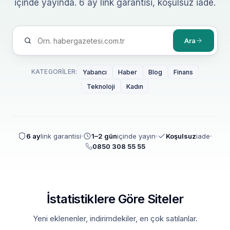
içinde yayında. 6 ay link garantisi, koşulsuz iade.
Ara
KATEGORILER:
Yabancı
Haber
Blog
Finans
Teknoloji
Kadın
6 ay
link garantisi
1–2 gün
içinde yayın
Koşulsuz
iade
0850 308 55 55
İstatistiklere Göre Siteler
Yeni eklenenler, indirimdekiler, en çok satılanlar.