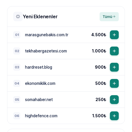
Yeni Eklenenler
Tümü
marasgunebakis.com.tr
4.500₺
01
tekhabergazetesi.com
1.000₺
02
NewsTanıtım AI Asistan
Anında yanıt · bütçene göre plan
hardreset.blog
900₺
03
ekonomiklik.com
500₺
04
somahaber.net
250₺
05
highdefence.com
1.500₺
06