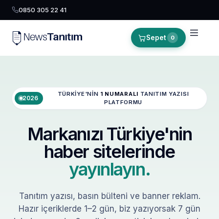
0850 305 22 41
Sepet
0
TÜRKIYE'NIN
1 NUMARALI
TANITIM YAZISI
2026
PLATFORMU
Markanızı Türkiye'nin
haber sitelerinde
yayınlayın.
Tanıtım yazısı, basın bülteni ve banner reklam.
Hazır içeriklerde 1–2 gün, biz yazıyorsak 7 gün