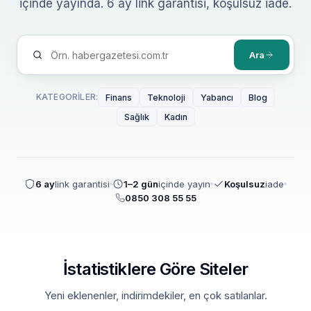
içinde yayında. 6 ay link garantisi, koşulsuz iade.
Ara
KATEGORILER:
Finans
Teknoloji
Yabancı
Blog
Sağlık
Kadın
6 ay
link garantisi
1–2 gün
içinde yayın
Koşulsuz
iade
0850 308 55 55
İstatistiklere Göre Siteler
Yeni eklenenler, indirimdekiler, en çok satılanlar.