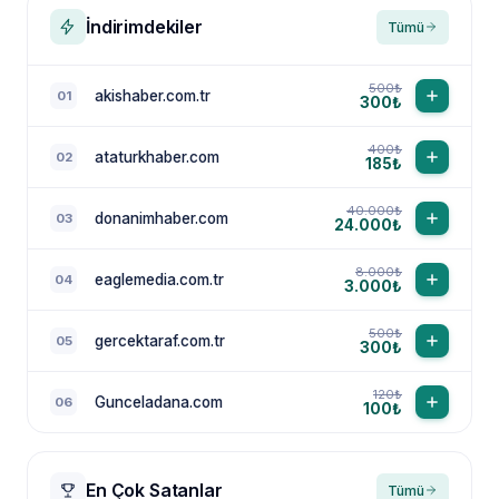
İndirimdekiler
Tümü
500₺
akishaber.com.tr
01
300₺
400₺
ataturkhaber.com
02
185₺
40.000₺
donanimhaber.com
03
24.000₺
8.000₺
eaglemedia.com.tr
04
3.000₺
500₺
gercektaraf.com.tr
05
300₺
120₺
Gunceladana.com
06
100₺
En Çok Satanlar
Tümü