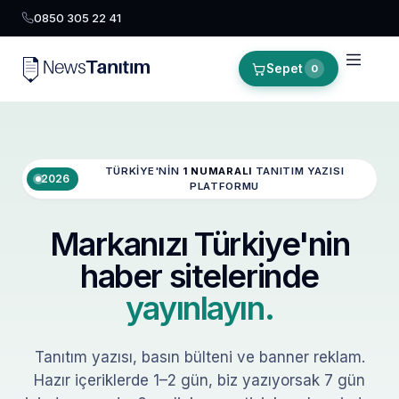
0850 305 22 41
Sepet
0
TÜRKIYE'NIN
1 NUMARALI
TANITIM YAZISI
2026
PLATFORMU
Markanızı Türkiye'nin
haber sitelerinde
yayınlayın.
Tanıtım yazısı, basın bülteni ve banner reklam.
Hazır içeriklerde 1–2 gün, biz yazıyorsak 7 gün