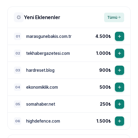
Yeni Eklenenler
Tümü
marasgunebakis.com.tr
4.500₺
01
tekhabergazetesi.com
1.000₺
02
NewsTanıtım AI Asistan
Anında yanıt · bütçene göre plan
hardreset.blog
900₺
03
ekonomiklik.com
500₺
04
somahaber.net
250₺
05
highdefence.com
1.500₺
06